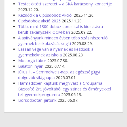
Testet öltött szeretet – a SKA karácsonyi koncertje
2025.12.20.
Kezdődik a Cipősdoboz Akció!
2025.11.26.
Cipősdoboz akció 2025
2025.11.20.
Több, mint 1300 doboz epres ital is kiosztásra
került zákányszéki OCM-ban
2025.09.22.
Alapítványunk minden évben több száz rászoruló
gyermek beiskolázását segíti
2025.08.29.
Lassan vége van a nyárnak és kezdődik a
gyermekeknek az iskola
2025.08.23.
Mocorgó tábor
2025.07.30.
Balatoni nyár!
2025.07.14.
Július 1. – Semmelweis-nap, az egészségügyi
dolgozók világnapja
2025.07.01.
Harmadízben kaptunk meghívást a Groupama
Biztosító Zrt. jóvoltából egy színes és élményekkel
teli gyermekprogramra
2025.06.13.
Borsodbótán jártunk
2025.06.07.