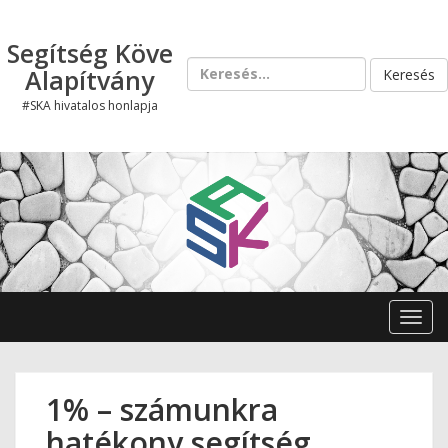
Skip
to
Segítség Köve
content
Keresés:
Alapítvány
#SKA hivatalos honlapja
Toggl
1% – számunkra
hatékony segítség