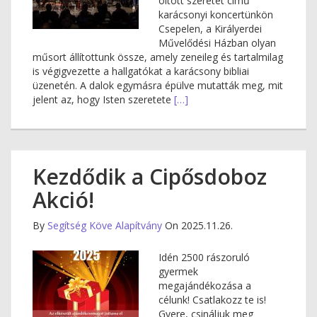
öltött szeretet című
karácsonyi koncertünkön
Csepelen, a Királyerdei
Művelődési Házban olyan
műsort állítottunk össze, amely zeneileg és tartalmilag
is végigvezette a hallgatókat a karácsony bibliai
üzenetén. A dalok egymásra épülve mutatták meg, mit
jelent az, hogy Isten szeretete
[…]
Kezdődik a Cipősdoboz
Akció!
By
Segítség Köve Alapítvány
On 2025.11.26.
Idén 2500 rászoruló
gyermek
megajándékozása a
célunk! Csatlakozz te is!
Gyere, csináljuk meg