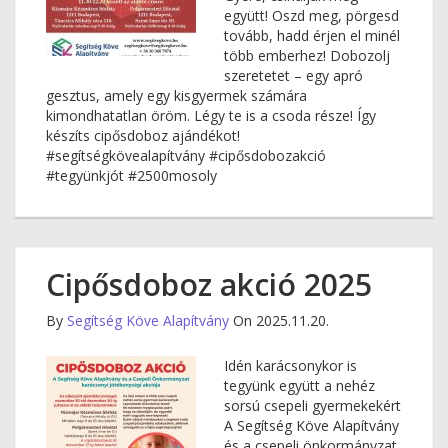
együtt! Oszd meg, pörgesd
tovább, hadd érjen el minél
több emberhez! Dobozolj
szeretetet – egy apró
gesztus, amely egy kisgyermek számára
kimondhatatlan öröm. Légy te is a csoda része! Így
készíts cipősdoboz ajándékot!
#segítségkövealapítvány #cipősdobozakció
#tegyünkjót #2500mosoly
Cipősdoboz akció 2025
By
Segítség Köve Alapítvány
On 2025.11.20.
Idén karácsonykor is
tegyünk együtt a nehéz
sorsú csepeli gyermekekért
A Segítség Köve Alapítvány
és a csepeli önkormányzat