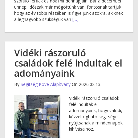
szoruló férfiak és nők mindennapjain. Bár a decemberi
ünnepi időszak már mögöttünk van, fontosnak tartjuk,
hogy az év többi részében is figyeljünk azokra, akiknek
a legnagyobb szükségük van
[…]
Vidéki rászoruló
családok felé indultak el
adományaink
By
Segítség Köve Alapítvány
On 2026.02.13.
Vidéki rászoruló családok
felé indultak el
adományaink, hogy valódi,
kézzelfogható segítséget
nyújtsanak a mindennapok
kihívásaihoz.