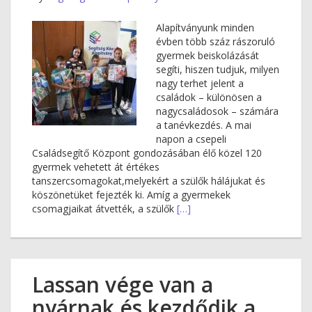
Alapítványunk minden
évben több száz rászoruló
gyermek beiskolázását
segíti, hiszen tudjuk, milyen
nagy terhet jelent a
családok – különösen a
nagycsaládosok – számára
a tanévkezdés. A mai
napon a csepeli
Családsegítő Központ gondozásában élő közel 120
gyermek vehetett át értékes
tanszercsomagokat,melyekért a szülők hálájukat és
köszönetüket fejezték ki. Amíg a gyermekek
csomagjaikat átvették, a szülők
[…]
Lassan vége van a
nyárnak és kezdődik a