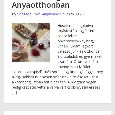
Anyaotthonban
By
Segítség Köve Alapítvány
On 2026.03.28.
Húsvétra hangolódva
tojásfestésre gyűltünk
össze lelkes
önkénteseinkkel, hogy
ünnepi, vidám légkört
varázsoljunk az otthonban
élő családok és gyermekek
számára. Öröm volt látni,
mennyi kreatív ötlet
született a tojásdíszítés során. Egy kis segítséggel még
a legkisebbek is lelkesen színezték a tojásokat, igazi
alkotóhangulatban telt a délután. A program végén
pedig kezdetét vette a várva várt csokinyuszi-keresés
[…]