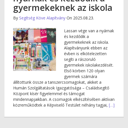
gyermekeknek az iskola
By
Segítség Köve Alapítvány
On 2025.08.23.
Lassan vége van a nyárnak
és kezdődik a
gyermekeknek az iskola.
Alapítványunk ebben az
évben is elkötelezetten
segíti a rászoruló
gyermekek iskolakezdését.
Első körben 120 olyan
gyermek számára
állítottunk össze a tanszercsomagokat, akiket a
Humán Szolgáltatások Igazgatósága – Családsegítő
Központ kísér figyelemmel és támogat
mindennapjaikban. A csomagok elkészítésében aktívan
közreműködtek a Képviselő Testület néhány tagjai,
[…]