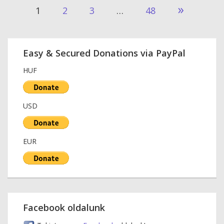
Bejegyzések
»
1
2
3
…
48
lapozása
Easy & Secured Donations via PayPal
HUF
USD
EUR
Facebook oldalunk