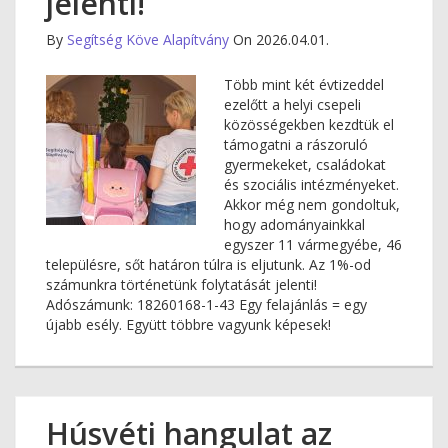
jelenti!
By
Segítség Köve Alapítvány
On 2026.04.01.
Több mint két évtizeddel
ezelőtt a helyi csepeli
közösségekben kezdtük el
támogatni a rászoruló
gyermekeket, családokat
és szociális intézményeket.
Akkor még nem gondoltuk,
hogy adományainkkal
egyszer 11 vármegyébe, 46
településre, sőt határon túlra is eljutunk. Az 1%-od
számunkra történetünk folytatását jelenti!
Adószámunk: 18260168-1-43 Egy felajánlás = egy
újabb esély. Együtt többre vagyunk képesek!
Húsvéti hangulat az