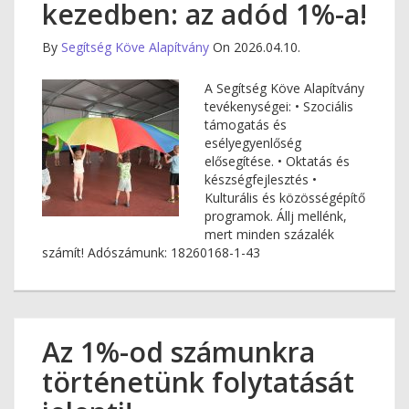
kezedben: az adód 1%-a!
By
Segítség Köve Alapítvány
On 2026.04.10.
A Segítség Köve Alapítvány
tevékenységei: • Szociális
támogatás és
esélyegyenlőség
elősegítése. • Oktatás és
készségfejlesztés •
Kulturális és közösségépítő
programok. Állj mellénk,
mert minden százalék
számít! Adószámunk: 18260168-1-43
Az 1%-od számunkra
történetünk folytatását