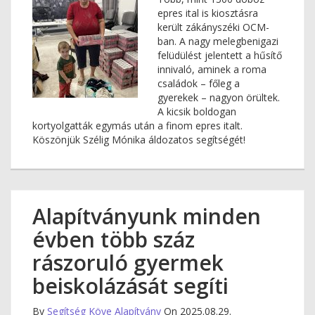
epres ital is kiosztásra
került zákányszéki OCM-
ban. A nagy melegbenigazi
felüdülést jelentett a hűsítő
innivaló, aminek a roma
családok – főleg a
gyerekek – nagyon örültek.
A kicsik boldogan
kortyolgatták egymás után a finom epres italt.
Köszönjük Szélig Mónika áldozatos segítségét!
Alapítványunk minden
évben több száz
rászoruló gyermek
beiskolázását segíti
By
Segítség Köve Alapítvány
On 2025.08.29.