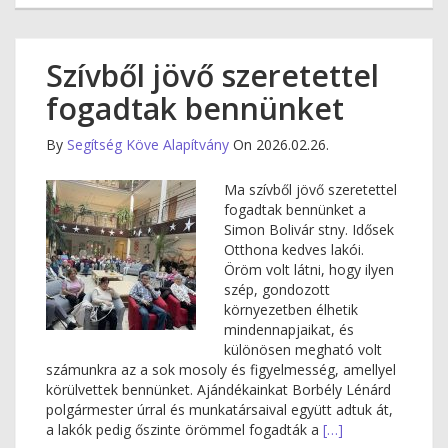
Szívből jövő szeretettel
fogadtak bennünket
By
Segítség Köve Alapítvány
On 2026.02.26.
Ma szívből jövő szeretettel
fogadtak bennünket a
Simon Bolivár stny. Idősek
Otthona kedves lakói.
Öröm volt látni, hogy ilyen
szép, gondozott
környezetben élhetik
mindennapjaikat, és
különösen megható volt
számunkra az a sok mosoly és figyelmesség, amellyel
körülvettek bennünket. Ajándékainkat Borbély Lénárd
polgármester úrral és munkatársaival együtt adtuk át,
a lakók pedig őszinte örömmel fogadták a
[…]