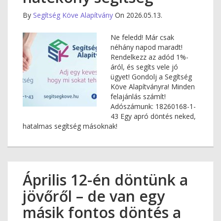
By
Segítség Köve Alapítvány
On 2026.05.13.
Ne feledd! Már csak
néhány napod maradt!
Rendelkezz az adód 1%-
áról, és segíts vele jó
ügyet! Gondolj a Segítség
Köve Alapítványra! Minden
felajánlás számít!
Adószámunk: 18260168-1-
43 Egy apró döntés neked,
hatalmas segítség másoknak!
Április 12-én döntünk a
jövőről – de van egy
másik fontos döntés a