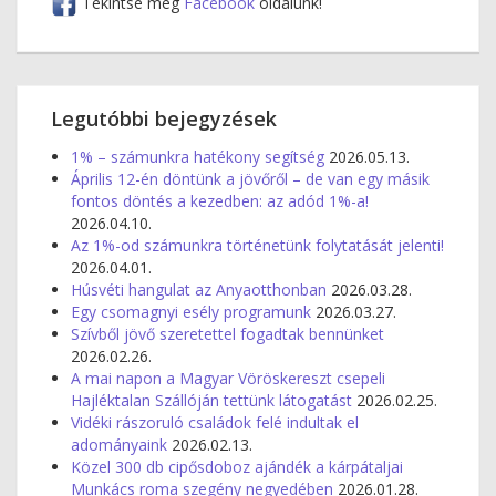
Tekintse meg
Facebook
oldalunk!
Legutóbbi bejegyzések
1% – számunkra hatékony segítség
2026.05.13.
Április 12-én döntünk a jövőről – de van egy másik
fontos döntés a kezedben: az adód 1%-a!
2026.04.10.
Az 1%-od számunkra történetünk folytatását jelenti!
2026.04.01.
Húsvéti hangulat az Anyaotthonban
2026.03.28.
Egy csomagnyi esély programunk
2026.03.27.
Szívből jövő szeretettel fogadtak bennünket
2026.02.26.
A mai napon a Magyar Vöröskereszt csepeli
Hajléktalan Szállóján tettünk látogatást
2026.02.25.
Vidéki rászoruló családok felé indultak el
adományaink
2026.02.13.
Közel 300 db cipősdoboz ajándék a kárpátaljai
Munkács roma szegény negyedében
2026.01.28.