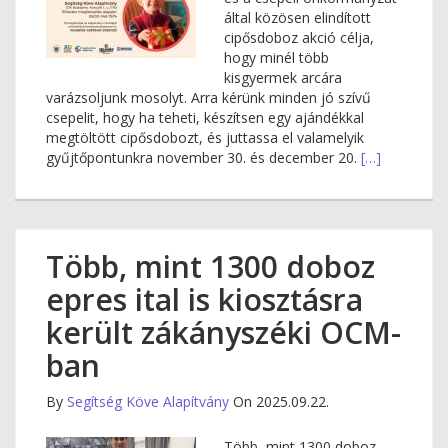
által közösen elindított
cipősdoboz akció célja,
hogy minél több
kisgyermek arcára
varázsoljunk mosolyt. Arra kérünk minden jó szívű
csepelit, hogy ha teheti, készítsen egy ajándékkal
megtöltött cipősdobozt, és juttassa el valamelyik
gyűjtőpontunkra november 30. és december 20.
[…]
Több, mint 1300 doboz
epres ital is kiosztásra
került zákányszéki OCM-
ban
By
Segítség Köve Alapítvány
On 2025.09.22.
Több, mint 1300 doboz