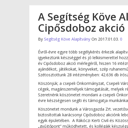
A Segítség Köve A
Cipősdoboz akció
By
Segítség Köve Alapítvány
On 2017.01.03.
0
Évről-évre egyre több segélykérés érkezik alap
igyekeztünk készséggel és jó lelkiismerettel ho
év Cipősdoboz akció mérlegéről, hiszen 16 int
ajándékot, játékokat, könyveket, szép ruhanemű
Szétosztottunk 28 intézményben: 42.636 db írósze
Köszönjük; a csepeli Önkormányzat, Csepeli Város
cégek, magánszemélyek támogatását, melyek rév
Szeretnénk köszönetet mondani a csepeli Önkormá
évre készségesen segíti és támogatja munkánka
Köszönetet mondunk a Városgazda Zrt. vezetős
biztosítottak karácsonyi Cipősdoboz akciónk le
egyik épületében. A Rákóczi Kerti Civil-és Közö
„gyűjtőpont” működhetett, és kollégáik készség