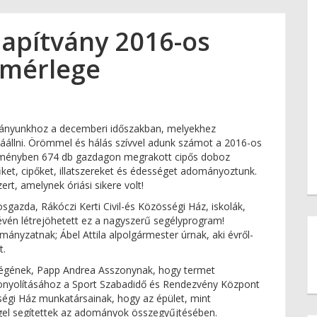
lapítvány 2016-os
 mérlege
ítványunkhoz a decemberi időszakban, melyekhez
zzáállni. Örömmel és hálás szívvel adunk számot a 2016-os
ézményben 674 db gazdagon megrakott cipős doboz
ket, cipőket, illatszereket és édességet adományoztunk.
rt, amelynek óriási sikere volt!
gazda, Rákóczi Kerti Civil-és Közösségi Ház, iskolák,
én létrejöhetett ez a nagyszerű segélyprogram!
nyzatnak; Ábel Attila alpolgármester úrnak, aki évről-
t.
égének, Papp Andrea Asszonynak, hogy termet
bonyolításához a Sport Szabadidő és Rendezvény Központ
sségi Ház munkatársainak, hogy az épület, mint
gel segítettek az adományok összegyűjtésében.