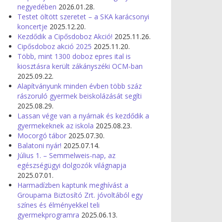
negyedében
2026.01.28.
Testet öltött szeretet – a SKA karácsonyi
koncertje
2025.12.20.
Kezdődik a Cipősdoboz Akció!
2025.11.26.
Cipősdoboz akció 2025
2025.11.20.
Több, mint 1300 doboz epres ital is
kiosztásra került zákányszéki OCM-ban
2025.09.22.
Alapítványunk minden évben több száz
rászoruló gyermek beiskolázását segíti
2025.08.29.
Lassan vége van a nyárnak és kezdődik a
gyermekeknek az iskola
2025.08.23.
Mocorgó tábor
2025.07.30.
Balatoni nyár!
2025.07.14.
Július 1. – Semmelweis-nap, az
egészségügyi dolgozók világnapja
2025.07.01.
Harmadízben kaptunk meghívást a
Groupama Biztosító Zrt. jóvoltából egy
színes és élményekkel teli
gyermekprogramra
2025.06.13.