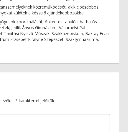
gánszemélyeknek közreműködését, akik cipősdoboz
nyokat küldtek a készülő ajándékdobozokba!
gógusok koordinálását, önkéntes tanulóik hathatós
eztek; Jedlik Ányos Gimnázium, Vásárhelyi Pál
t Tanítási Nyelvű Műszaki Szakközépiskola, Baktay Ervin
rum Erzsébet Királyné Szépészeti Szakgimnáziuma,
 mezőket
*
karakterrel jelöltük