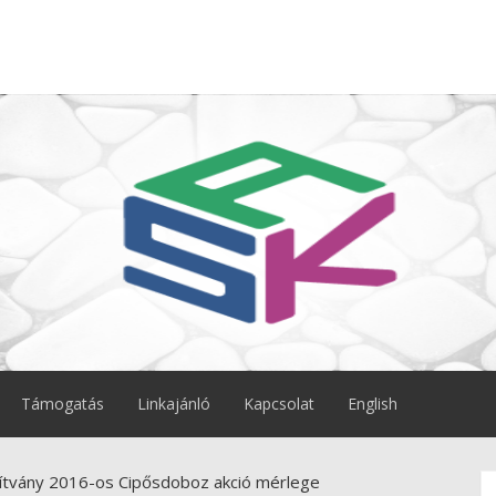
Támogatás
Linkajánló
Kapcsolat
English
pítvány 2016-os Cipősdoboz akció mérlege