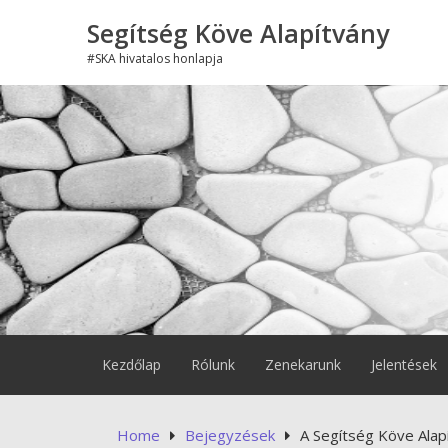
Skip
Segítség Köve Alapítvány
to
content
#SKA hivatalos honlapja
Kezdőlap
Rólunk
Zenekarunk
Jelentések
Home
Bejegyzések
A Segítség Köve Ala