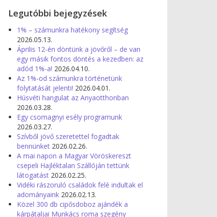
Legutóbbi bejegyzések
1% – számunkra hatékony segítség
2026.05.13.
Április 12-én döntünk a jövőről – de van
egy másik fontos döntés a kezedben: az
adód 1%-a!
2026.04.10.
Az 1%-od számunkra történetünk
folytatását jelenti!
2026.04.01.
Húsvéti hangulat az Anyaotthonban
2026.03.28.
Egy csomagnyi esély programunk
2026.03.27.
Szívből jövő szeretettel fogadtak
bennünket
2026.02.26.
A mai napon a Magyar Vöröskereszt
csepeli Hajléktalan Szállóján tettünk
látogatást
2026.02.25.
Vidéki rászoruló családok felé indultak el
adományaink
2026.02.13.
Közel 300 db cipősdoboz ajándék a
kárpátaljai Munkács roma szegény