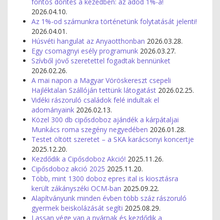
fontos döntés a kezedben: az adód 1%-a!
2026.04.10.
Az 1%-od számunkra történetünk folytatását jelenti!
2026.04.01.
Húsvéti hangulat az Anyaotthonban
2026.03.28.
Egy csomagnyi esély programunk
2026.03.27.
Szívből jövő szeretettel fogadtak bennünket
2026.02.26.
A mai napon a Magyar Vöröskereszt csepeli
Hajléktalan Szállóján tettünk látogatást
2026.02.25.
Vidéki rászoruló családok felé indultak el
adományaink
2026.02.13.
Közel 300 db cipősdoboz ajándék a kárpátaljai
Munkács roma szegény negyedében
2026.01.28.
Testet öltött szeretet – a SKA karácsonyi koncertje
2025.12.20.
Kezdődik a Cipősdoboz Akció!
2025.11.26.
Cipősdoboz akció 2025
2025.11.20.
Több, mint 1300 doboz epres ital is kiosztásra
került zákányszéki OCM-ban
2025.09.22.
Alapítványunk minden évben több száz rászoruló
gyermek beiskolázását segíti
2025.08.29.
Lassan vége van a nyárnak és kezdődik a