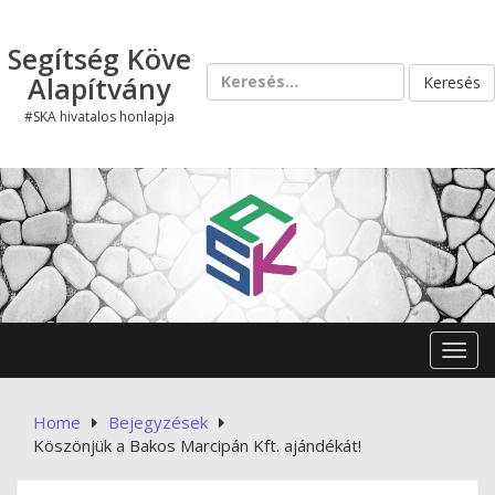
Skip
to
Segítség Köve
content
Keresés:
Alapítvány
#SKA hivatalos honlapja
Toggl
Home
Bejegyzések
Köszönjük a Bakos Marcipán Kft. ajándékát!