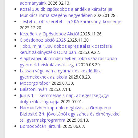
adományaink
2026.02.13.
Közel 300 db cipősdoboz ajándék a kárpátaljai
Munkács roma szegény negyedében
2026.01.28.
Testet öltött szeretet – a SKA karácsonyi koncertje
2025.12.20.
Kezdődik a Cipősdoboz Akció!
2025.11.26.
Cipősdoboz akció 2025
2025.11.20.
Több, mint 1300 doboz epres ital is kiosztásra
került zákányszéki OCM-ban
2025.09.22.
Alapítványunk minden évben több száz rászoruló
gyermek beiskolázását segíti
2025.08.29.
Lassan vége van a nyárnak és kezdődik a
gyermekeknek az iskola
2025.08.23.
Mocorgó tábor
2025.07.30.
Balatoni nyár!
2025.07.14.
Július 1. – Semmelweis-nap, az egészségügyi
dolgozók világnapja
2025.07.01.
Harmadízben kaptunk meghívást a Groupama
Biztosító Zrt. jóvoltából egy színes és élményekkel
teli gyermekprogramra
2025.06.13.
Borsodbótán jártunk
2025.06.07.