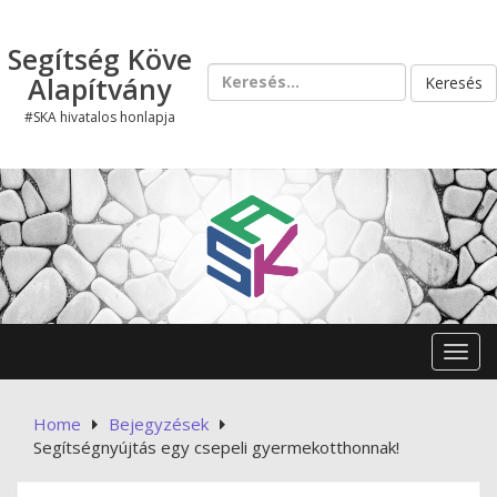
Skip
to
Segítség Köve
content
Keresés:
Alapítvány
#SKA hivatalos honlapja
Toggl
Home
Bejegyzések
Segítségnyújtás egy csepeli gyermekotthonnak!