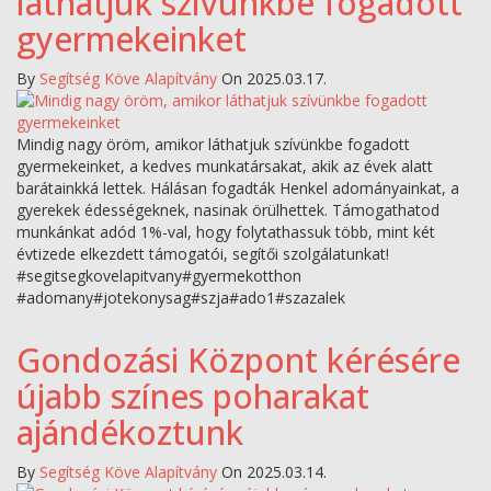
láthatjuk szívünkbe fogadott
gyermekeinket
By
Segítség Köve Alapítvány
On 2025.03.17.
Mindig nagy öröm, amikor láthatjuk szívünkbe fogadott
gyermekeinket, a kedves munkatársakat, akik az évek alatt
barátainkká lettek. Hálásan fogadták Henkel adományainkat, a
gyerekek édességeknek, nasinak örülhettek. Támogathatod
munkánkat adód 1%-val, hogy folytathassuk több, mint két
évtizede elkezdett támogatói, segítői szolgálatunkat!
#segitsegkovelapitvany#gyermekotthon
#adomany#jotekonysag#szja#ado1#szazalek
Gondozási Központ kérésére
újabb színes poharakat
ajándékoztunk
By
Segítség Köve Alapítvány
On 2025.03.14.