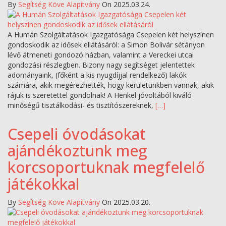
By
Segítség Köve Alapítvány
On 2025.03.24.
A Humán Szolgáltatások Igazgatósága Csepelen két helyszínen
gondoskodik az idősek ellátásáról: a Simon Bolivár sétányon
lévő átmeneti gondozó házban, valamint a Vereckei utcai
gondozási részlegben. Bizony nagy segítséget jelentettek
adományaink, (főként a kis nyugdíjjal rendelkező) lakók
számára, akik megérezhették, hogy kerületünkben vannak, akik
rájuk is szeretettel gondolnak! A Henkel jóvoltából kiváló
minőségű tisztálkodási- és tisztítószereknek,
[…]
Csepeli óvodásokat
ajándékoztunk meg
korcsoportuknak megfelelő
játékokkal
By
Segítség Köve Alapítvány
On 2025.03.20.