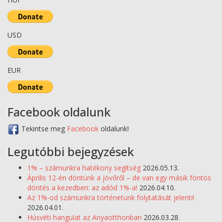
USD
EUR
Facebook oldalunk
Tekintse meg
Facebook
oldalunk!
Legutóbbi bejegyzések
1% – számunkra hatékony segítség
2026.05.13.
Április 12-én döntünk a jövőről – de van egy másik fontos
döntés a kezedben: az adód 1%-a!
2026.04.10.
Az 1%-od számunkra történetünk folytatását jelenti!
2026.04.01.
Húsvéti hangulat az Anyaotthonban
2026.03.28.