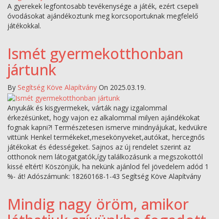
A gyerekek legfontosabb tevékenysége a játék, ezért csepeli
óvodásokat ajándékoztunk meg korcsoportuknak megfelelő
játékokkal.
Ismét gyermekotthonban
jártunk
By
Segítség Köve Alapítvány
On 2025.03.19.
Anyukák és kisgyermekek, várták nagy izgalommal
érkezésünket, hogy vajon ez alkalommal milyen ajándékokat
fognak kapni?! Természetesen ismerve mindnyájukat, kedvükre
vittünk Henkel termékeket,mesekönyveket,autókat, hercegnős
játékokat és édességeket. Sajnos az új rendelet szerint az
otthonok nem látogatgatók,így találkozásunk a megszokottól
kissé eltért! Köszönjük, ha nekünk ajánlod fel jövedelem adód 1
%- át! Adószámunk: 18260168-1-43 Segítség Köve Alapítvány
Mindig nagy öröm, amikor