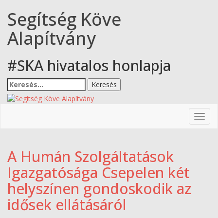
Skip
Segítség Köve
to
content
Alapítvány
#SKA hivatalos honlapja
Keresés:
Toggl
navig
A Humán Szolgáltatások
Igazgatósága Csepelen két
helyszínen gondoskodik az
idősek ellátásáról