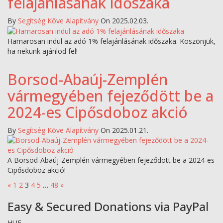
felajánlásának időszaka
By
Segítség Köve Alapítvány
On 2025.02.03.
Hamarosan indul az adó 1% felajánlásának időszaka. Köszönjük,
ha nekünk ajánlod fel!
Borsod-Abaúj-Zemplén
vármegyében fejeződött be a
2024-es Cipősdoboz akció
By
Segítség Köve Alapítvány
On 2025.01.21.
A Borsod-Abaúj-Zemplén vármegyében fejeződött be a 2024-es
Cipősdoboz akció!
Bejegyzések
«
1
2
3
4
5
…
48
»
lapozása
Easy & Secured Donations via PayPal
HUF