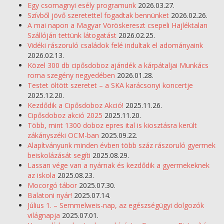
Egy csomagnyi esély programunk
2026.03.27.
Szívből jövő szeretettel fogadtak bennünket
2026.02.26.
A mai napon a Magyar Vöröskereszt csepeli Hajléktalan
Szállóján tettünk látogatást
2026.02.25.
Vidéki rászoruló családok felé indultak el adományaink
2026.02.13.
Közel 300 db cipősdoboz ajándék a kárpátaljai Munkács
roma szegény negyedében
2026.01.28.
Testet öltött szeretet – a SKA karácsonyi koncertje
2025.12.20.
Kezdődik a Cipősdoboz Akció!
2025.11.26.
Cipősdoboz akció 2025
2025.11.20.
Több, mint 1300 doboz epres ital is kiosztásra került
zákányszéki OCM-ban
2025.09.22.
Alapítványunk minden évben több száz rászoruló gyermek
beiskolázását segíti
2025.08.29.
Lassan vége van a nyárnak és kezdődik a gyermekeknek
az iskola
2025.08.23.
Mocorgó tábor
2025.07.30.
Balatoni nyár!
2025.07.14.
Július 1. – Semmelweis-nap, az egészségügyi dolgozók
világnapja
2025.07.01.