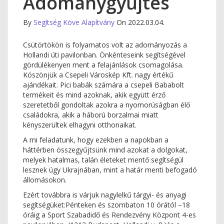
Adománygyűjtés
By
Segítség Köve Alapítvány
On 2022.03.04.
Csütörtökön is folyamatos volt az adományozás a
Hollandi úti pavilonban. Önkénteseink segítségével
gördülékenyen ment a felajánlások csomagolása.
Köszönjük a Csepeli Városkép Kft. nagy értékű
ajándékait. Pici babák számára a csepeli Bababolt
termékeit és mind azoknak, akik együtt érző
szeretetből gondoltak azokra a nyomorúságban élő
családokra, akik a háború borzalmai miatt
kényszerültek elhagyni otthonaikat.
A mi feladatunk, hogy ezekben a napokban a
háttérben összegyűjtsünk mind azokat a dolgokat,
melyek hatalmas, talán életeket mentő segítségül
lesznek úgy Ukrajnában, mint a határ menti befogadó
állomásokon.
Ezért továbbra is várjuk nagylelkű tárgyi- és anyagi
segítségüket:Pénteken és szombaton 10 órától –18
óráig a Sport Szabadidő és Rendezvény Központ 4-es