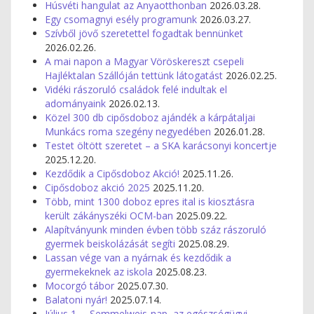
Húsvéti hangulat az Anyaotthonban
2026.03.28.
Egy csomagnyi esély programunk
2026.03.27.
Szívből jövő szeretettel fogadtak bennünket
2026.02.26.
A mai napon a Magyar Vöröskereszt csepeli
Hajléktalan Szállóján tettünk látogatást
2026.02.25.
Vidéki rászoruló családok felé indultak el
adományaink
2026.02.13.
Közel 300 db cipősdoboz ajándék a kárpátaljai
Munkács roma szegény negyedében
2026.01.28.
Testet öltött szeretet – a SKA karácsonyi koncertje
2025.12.20.
Kezdődik a Cipősdoboz Akció!
2025.11.26.
Cipősdoboz akció 2025
2025.11.20.
Több, mint 1300 doboz epres ital is kiosztásra
került zákányszéki OCM-ban
2025.09.22.
Alapítványunk minden évben több száz rászoruló
gyermek beiskolázását segíti
2025.08.29.
Lassan vége van a nyárnak és kezdődik a
gyermekeknek az iskola
2025.08.23.
Mocorgó tábor
2025.07.30.
Balatoni nyár!
2025.07.14.
Július 1. – Semmelweis-nap, az egészségügyi