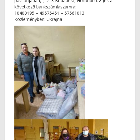
pavilonjában, (1213 Budapest, Hollandi u. 8.)és a
következő bankszámlaszámra:
10400195 – 49575451 – 57561013
Közleményben: Ukrajna