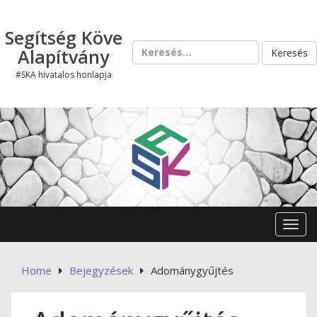
Skip
to
Segítség Köve
content
Keresés:
Alapítvány
#SKA hivatalos honlapja
Toggl
Home
Bejegyzések
Adománygyűjtés