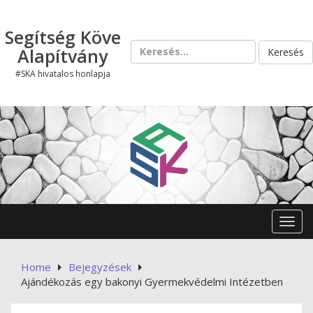
Skip
to
Segítség Köve
content
Keresés:
Alapítvány
#SKA hivatalos honlapja
Toggl
Home
Bejegyzések
Ajándékozás egy bakonyi Gyermekvédelmi Intézetben