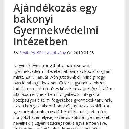
Ajándékozás egy
bakonyi
Gyermekvédelmi
Intézetben
By
Segítség Köve Alapítvány
On 2019.01.03.
Negyedik éve támogatjuk a bakonyoszlopi
gyermekvédelmi intézetet, ahová a sok-sok program
miatt, 2019. január 7-én jutottunk el. Mindig nagy
ovációval fogadnak bennünket a gyerekek, hiszen
tudják, nem jöttünk üres kézzel hozzájuk! (Az általános
iskolában enyhe értelmi fogyatékos, integráltan
középsúlyos értelmi fogyatékos gyermekek tanulnak,
akik a környék lakóotthonaiból járnak az iskolába. A
gyermekotthonban családokból kiemelt, retardáló,
bonyolult személyiségzavaros, autista gyermekeket
nevelnek. ) Egyéni szükségeket is figyelembe véve,
cipős doboz ajándékokat, könyveket, játékokat,