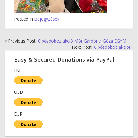
Posted in
Bejegyzések
« Previous Post:
Cipősdoboz akció Mór Gárdonyi Géza EGYMI
Next Post:
Cipősdoboz akció!
»
Easy & Secured Donations via PayPal
HUF
USD
EUR