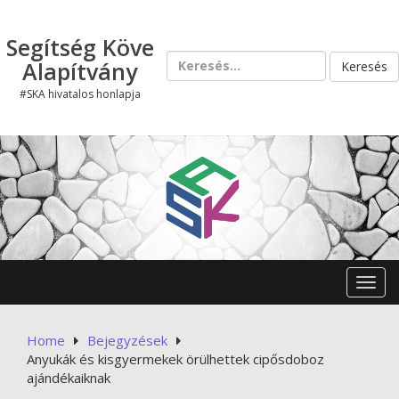
Skip
to
Segítség Köve
content
Keresés:
Alapítvány
#SKA hivatalos honlapja
Toggl
Home
Bejegyzések
Anyukák és kisgyermekek örülhettek cipősdoboz
ajándékaiknak