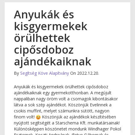
Anyukák és
kisgyermekek
örülhettek
cipősdoboz
ajándékaiknak
By
Segítség Köve Alapítvány
On 2022.12.20.
Anyukák és kisgyermekek örülhettek cipősdoboz
ajándékaiknak egy gyermekotthonban. A megújult
nappaliban nagy öröm volt a csomagok kibontásakor
látva a sok szép ajándékot. Köszönjük Evelinnek a
csokis muffint, melyet számunkra sütött, nagyon
finom volt!
Köszönjük az ajándékok készítésében
nyújtott segítségét a Starschema Kft. munkatársainak!
Különösképpen köszönetet mondunk Windhager Pokol
Eszternek, Koszti Andreának, illetve Gábornak és