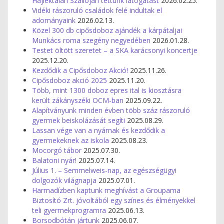
Hajléktalan Szállóján tettünk látogatást
2026.02.25.
Vidéki rászoruló családok felé indultak el
adományaink
2026.02.13.
Közel 300 db cipősdoboz ajándék a kárpátaljai
Munkács roma szegény negyedében
2026.01.28.
Testet öltött szeretet – a SKA karácsonyi koncertje
2025.12.20.
Kezdődik a Cipősdoboz Akció!
2025.11.26.
Cipősdoboz akció 2025
2025.11.20.
Több, mint 1300 doboz epres ital is kiosztásra
került zákányszéki OCM-ban
2025.09.22.
Alapítványunk minden évben több száz rászoruló
gyermek beiskolázását segíti
2025.08.29.
Lassan vége van a nyárnak és kezdődik a
gyermekeknek az iskola
2025.08.23.
Mocorgó tábor
2025.07.30.
Balatoni nyár!
2025.07.14.
Július 1. – Semmelweis-nap, az egészségügyi
dolgozók világnapja
2025.07.01.
Harmadízben kaptunk meghívást a Groupama
Biztosító Zrt. jóvoltából egy színes és élményekkel
teli gyermekprogramra
2025.06.13.
Borsodbótán jártunk
2025.06.07.