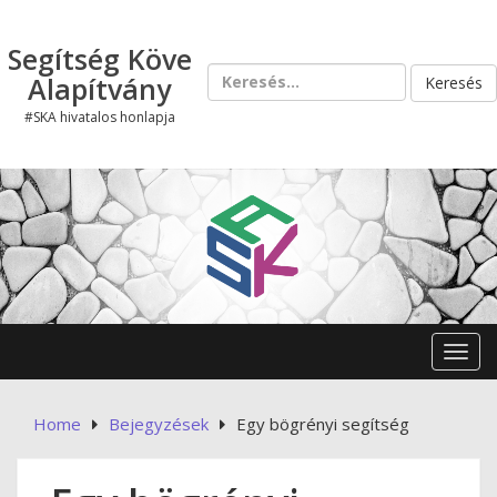
Skip
to
Segítség Köve
content
Keresés:
Alapítvány
#SKA hivatalos honlapja
Toggl
Home
Bejegyzések
Egy bögrényi segítség