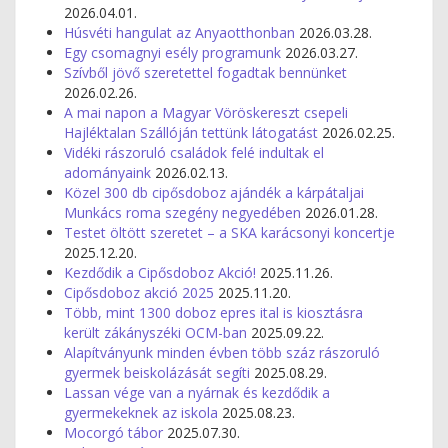
2026.04.01.
Húsvéti hangulat az Anyaotthonban
2026.03.28.
Egy csomagnyi esély programunk
2026.03.27.
Szívből jövő szeretettel fogadtak bennünket
2026.02.26.
A mai napon a Magyar Vöröskereszt csepeli
Hajléktalan Szállóján tettünk látogatást
2026.02.25.
Vidéki rászoruló családok felé indultak el
adományaink
2026.02.13.
Közel 300 db cipősdoboz ajándék a kárpátaljai
Munkács roma szegény negyedében
2026.01.28.
Testet öltött szeretet – a SKA karácsonyi koncertje
2025.12.20.
Kezdődik a Cipősdoboz Akció!
2025.11.26.
Cipősdoboz akció 2025
2025.11.20.
Több, mint 1300 doboz epres ital is kiosztásra
került zákányszéki OCM-ban
2025.09.22.
Alapítványunk minden évben több száz rászoruló
gyermek beiskolázását segíti
2025.08.29.
Lassan vége van a nyárnak és kezdődik a
gyermekeknek az iskola
2025.08.23.
Mocorgó tábor
2025.07.30.