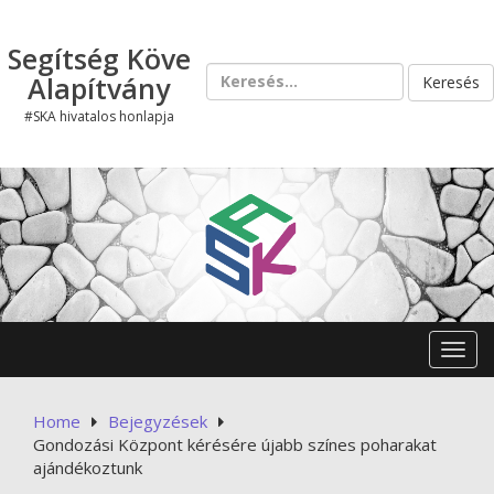
Skip
to
Segítség Köve
content
Keresés:
Alapítvány
#SKA hivatalos honlapja
Toggl
Home
Bejegyzések
Gondozási Központ kérésére újabb színes poharakat
ajándékoztunk