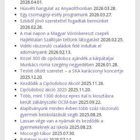
2026.04.01.
Húsvéti hangulat az Anyaotthonban
2026.03.28.
Egy csomagnyi esély programunk
2026.03.27.
Szívből jövő szeretettel fogadtak bennünket
2026.02.26.
A mai napon a Magyar Vöröskereszt csepeli
Hajléktalan Szállóján tettünk látogatást
2026.02.25.
Vidéki rászoruló családok felé indultak el
adományaink
2026.02.13.
Közel 300 db cipősdoboz ajándék a kárpátaljai
Munkács roma szegény negyedében
2026.01.28.
Testet öltött szeretet – a SKA karácsonyi koncertje
2025.12.20.
Kezdődik a Cipősdoboz Akció!
2025.11.26.
Cipősdoboz akció 2025
2025.11.20.
Több, mint 1300 doboz epres ital is kiosztásra
került zákányszéki OCM-ban
2025.09.22.
Alapítványunk minden évben több száz rászoruló
gyermek beiskolázását segíti
2025.08.29.
Lassan vége van a nyárnak és kezdődik a
gyermekeknek az iskola
2025.08.23.
Mocorgó tábor
2025.07.30.
Balatoni nyár!
2025.07.14.