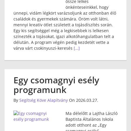
össze lelkes
önkénteseinkkel, hogy
ünnepi, vidám légkört varázsoljunk az otthonban élő
családok és gyermekek számára. Öröm volt látni,
mennyi kreatív ötlet született a tojásdíszítés során.
Egy kis segítséggel még a legkisebbek is lelkesen
színezték a tojásokat, igazi alkotóhangulatban telt a
délután. A program végén pedig kezdetét vette a
várva várt csokinyuszi-keresés
[…]
Egy csomagnyi esély
programunk
By
Segítség Köve Alapítvány
On 2026.03.27.
Ma délelőtt a Lajtha László
Baptista Általános Iskola
adott otthont az „Egy
csomagnyi esély”