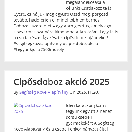
megajándékozása a
célunk! Csatlakozz te is!
Gyere, csináljuk meg együtt! Oszd meg, pörgesd
tovább, hadd érjen el minél több emberhez!
Dobozolj szeretetet – egy apró gesztus, amely egy
kisgyermek számára kimondhatatlan öröm. Légy te is
a csoda része! Így készíts cipősdoboz ajándékot!
#segítségkövealapítvány #cipősdobozakció
#tegyünkjót #2500mosoly
Cipősdoboz akció 2025
By
Segítség Köve Alapítvány
On 2025.11.20.
Idén karácsonykor is
tegyünk együtt a nehéz
sorsú csepeli
gyermekekért A Segítség
Köve Alapítvány és a csepeli önkormányzat által