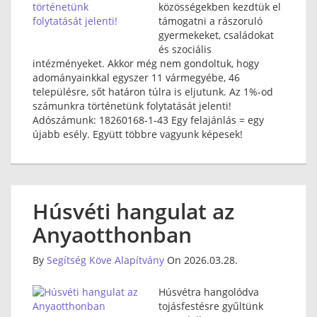
közösségekben kezdtük el
támogatni a rászoruló
gyermekeket, családokat
és szociális
intézményeket. Akkor még nem gondoltuk, hogy
adományainkkal egyszer 11 vármegyébe, 46
településre, sőt határon túlra is eljutunk. Az 1%-od
számunkra történetünk folytatását jelenti!
Adószámunk: 18260168-1-43 Egy felajánlás = egy
újabb esély. Együtt többre vagyunk képesek!
Húsvéti hangulat az
Anyaotthonban
By
Segítség Köve Alapítvány
On 2026.03.28.
Húsvétra hangolódva
tojásfestésre gyűltünk