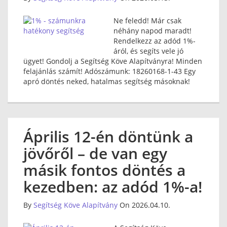
Ne feledd! Már csak
néhány napod maradt!
Rendelkezz az adód 1%-
áról, és segíts vele jó
ügyet! Gondolj a Segítség Köve Alapítványra! Minden
felajánlás számít! Adószámunk: 18260168-1-43 Egy
apró döntés neked, hatalmas segítség másoknak!
Április 12-én döntünk a
jövőről – de van egy
másik fontos döntés a
kezedben: az adód 1%-a!
By
Segítség Köve Alapítvány
On 2026.04.10.