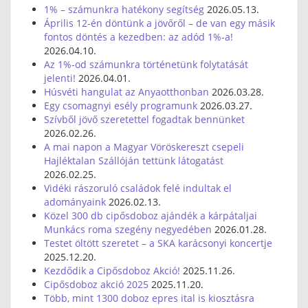
1% – számunkra hatékony segítség
2026.05.13.
Április 12-én döntünk a jövőről – de van egy másik
fontos döntés a kezedben: az adód 1%-a!
2026.04.10.
Az 1%-od számunkra történetünk folytatását
jelenti!
2026.04.01.
Húsvéti hangulat az Anyaotthonban
2026.03.28.
Egy csomagnyi esély programunk
2026.03.27.
Szívből jövő szeretettel fogadtak bennünket
2026.02.26.
A mai napon a Magyar Vöröskereszt csepeli
Hajléktalan Szállóján tettünk látogatást
2026.02.25.
Vidéki rászoruló családok felé indultak el
adományaink
2026.02.13.
Közel 300 db cipősdoboz ajándék a kárpátaljai
Munkács roma szegény negyedében
2026.01.28.
Testet öltött szeretet – a SKA karácsonyi koncertje
2025.12.20.
Kezdődik a Cipősdoboz Akció!
2025.11.26.
Cipősdoboz akció 2025
2025.11.20.
Több, mint 1300 doboz epres ital is kiosztásra