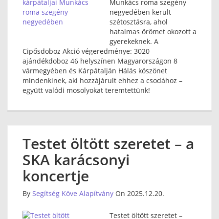
Munkács roma szegény
negyedében került
szétosztásra, ahol
hatalmas örömet okozott a
gyerekeknek. A
Cipősdoboz Akció végeredménye: 3020
ajándékdoboz 46 helyszínen Magyarországon 8
vármegyében és Kárpátalján Hálás köszönet
mindenkinek, aki hozzájárult ehhez a csodához –
együtt valódi mosolyokat teremtettünk!
Testet öltött szeretet – a
SKA karácsonyi
koncertje
By
Segítség Köve Alapítvány
On 2025.12.20.
Testet öltött szeretet –