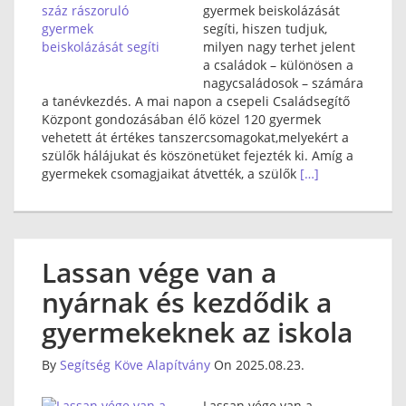
gyermek beiskolázását
segíti, hiszen tudjuk,
milyen nagy terhet jelent
a családok – különösen a
nagycsaládosok – számára
a tanévkezdés. A mai napon a csepeli Családsegítő
Központ gondozásában élő közel 120 gyermek
vehetett át értékes tanszercsomagokat,melyekért a
szülők hálájukat és köszönetüket fejezték ki. Amíg a
gyermekek csomagjaikat átvették, a szülők
[…]
Lassan vége van a
nyárnak és kezdődik a
gyermekeknek az iskola
By
Segítség Köve Alapítvány
On 2025.08.23.
Lassan vége van a