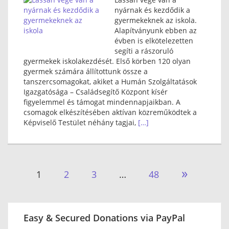
nyárnak és kezdődik a
gyermekeknek az iskola.
Alapítványunk ebben az
évben is elkötelezetten
segíti a rászoruló
gyermekek iskolakezdését. Első körben 120 olyan
gyermek számára állítottunk össze a
tanszercsomagokat, akiket a Humán Szolgáltatások
Igazgatósága – Családsegítő Központ kísér
figyelemmel és támogat mindennapjaikban. A
csomagok elkészítésében aktívan közreműködtek a
Képviselő Testület néhány tagjai,
[…]
Bejegyzések
»
1
2
3
…
48
lapozása
Easy & Secured Donations via PayPal