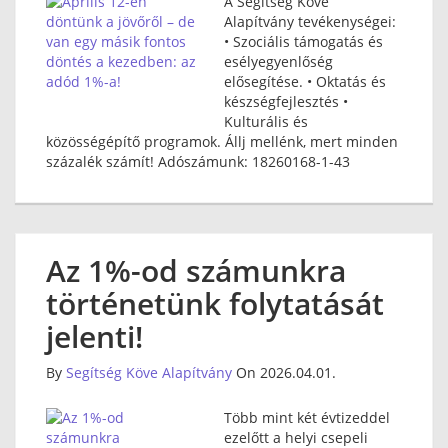
A Segítség Köve
Alapítvány tevékenységei:
• Szociális támogatás és
esélyegyenlőség
elősegítése. • Oktatás és
készségfejlesztés •
Kulturális és
közösségépítő programok. Állj mellénk, mert minden
százalék számít! Adószámunk: 18260168-1-43
Az 1%-od számunkra
történetünk folytatását
jelenti!
By
Segítség Köve Alapítvány
On 2026.04.01.
Több mint két évtizeddel
ezelőtt a helyi csepeli