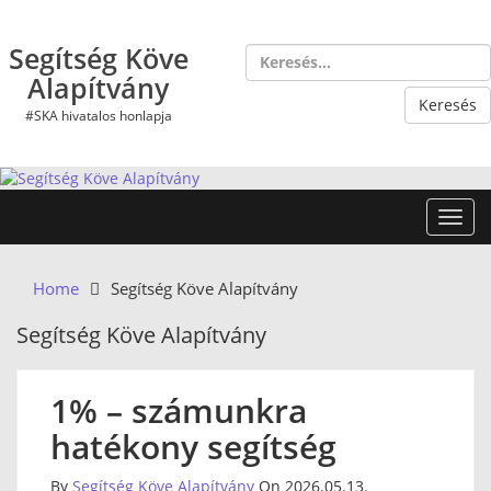
Skip
to
Segítség Köve
content
Alapítvány
#SKA hivatalos honlapja
Toggl
Home
Segítség Köve Alapítvány
Segítség Köve Alapítvány
1% – számunkra
hatékony segítség
By
Segítség Köve Alapítvány
On 2026.05.13.