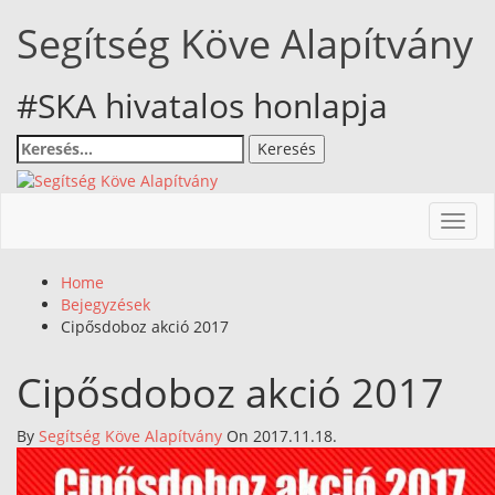
Skip
Segítség Köve Alapítvány
to
content
#SKA hivatalos honlapja
Keresés:
Toggl
navig
Home
Bejegyzések
Cipősdoboz akció 2017
Cipősdoboz akció 2017
By
Segítség Köve Alapítvány
On 2017.11.18.