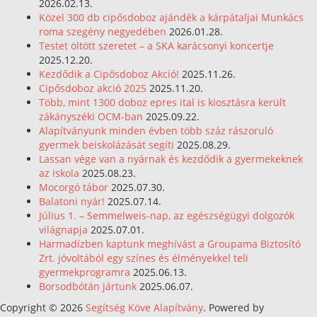
2026.02.13.
Közel 300 db cipősdoboz ajándék a kárpátaljai Munkács
roma szegény negyedében
2026.01.28.
Testet öltött szeretet – a SKA karácsonyi koncertje
2025.12.20.
Kezdődik a Cipősdoboz Akció!
2025.11.26.
Cipősdoboz akció 2025
2025.11.20.
Több, mint 1300 doboz epres ital is kiosztásra került
zákányszéki OCM-ban
2025.09.22.
Alapítványunk minden évben több száz rászoruló
gyermek beiskolázását segíti
2025.08.29.
Lassan vége van a nyárnak és kezdődik a gyermekeknek
az iskola
2025.08.23.
Mocorgó tábor
2025.07.30.
Balatoni nyár!
2025.07.14.
Július 1. – Semmelweis-nap, az egészségügyi dolgozók
világnapja
2025.07.01.
Harmadízben kaptunk meghívást a Groupama Biztosító
Zrt. jóvoltából egy színes és élményekkel teli
gyermekprogramra
2025.06.13.
Borsodbótán jártunk
2025.06.07.
Copyright © 2026
Segítség Köve Alapítvány
. Powered by