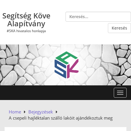
Skip
to
Segítség Köve
content
Alapítvány
#SKA hivatalos honlapja
Toggl
Home
Bejegyzések
A csepeli hajléktalan szálló lakóit ajándékoztuk meg