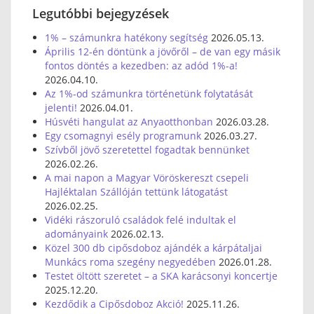
Legutóbbi bejegyzések
1% – számunkra hatékony segítség
2026.05.13.
Április 12-én döntünk a jövőről – de van egy másik
fontos döntés a kezedben: az adód 1%-a!
2026.04.10.
Az 1%-od számunkra történetünk folytatását
jelenti!
2026.04.01.
Húsvéti hangulat az Anyaotthonban
2026.03.28.
Egy csomagnyi esély programunk
2026.03.27.
Szívből jövő szeretettel fogadtak bennünket
2026.02.26.
A mai napon a Magyar Vöröskereszt csepeli
Hajléktalan Szállóján tettünk látogatást
2026.02.25.
Vidéki rászoruló családok felé indultak el
adományaink
2026.02.13.
Közel 300 db cipősdoboz ajándék a kárpátaljai
Munkács roma szegény negyedében
2026.01.28.
Testet öltött szeretet – a SKA karácsonyi koncertje
2025.12.20.
Kezdődik a Cipősdoboz Akció!
2025.11.26.