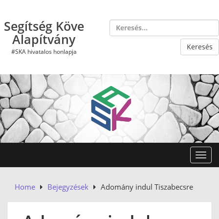
Skip
to
Segítség Köve
content
Alapítvány
#SKA hivatalos honlapja
Toggl
Home
Bejegyzések
Adomány indul Tiszabecsre