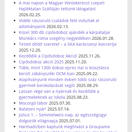
A mai napon a Magyar Vöröskereszt csepeli
Hajléktalan Szállóján tettünk látogatást
2026.02.25.
Vidéki rászoruló családok felé indultak el
adományaink
2026.02.13.
Közel 300 db cipősdoboz ajándék a kárpátaljai
Munkács roma szegény negyedében
2026.01.28.
Testet öltött szeretet – a SKA karácsonyi koncertje
2025.12.20.
Kezdődik a Cipősdoboz Akció!
2025.11.26.
Cipősdoboz akció 2025
2025.11.20.
Több, mint 1300 doboz epres ital is kiosztásra
került zákányszéki OCM-ban
2025.09.22.
Alapítványunk minden évben több száz rászoruló
gyermek beiskolázását segíti
2025.08.29.
Lassan vége van a nyárnak és kezdődik a
gyermekeknek az iskola
2025.08.23.
Mocorgó tábor
2025.07.30.
Balatoni nyár!
2025.07.14.
Július 1. – Semmelweis-nap, az egészségügyi
dolgozók világnapja
2025.07.01.
Harmadízben kaptunk meghívást a Groupama