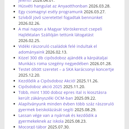
jelenti!
2026.04.01.
Húsvéti hangulat az Anyaotthonban
2026.03.28.
Egy csomagnyi esély programunk
2026.03.27.
Szívből jövő szeretettel fogadtak bennünket
2026.02.26.
A mai napon a Magyar Vöröskereszt csepeli
Hajléktalan Szállóján tettünk látogatást
2026.02.25.
Vidéki rászoruló családok felé indultak el
adományaink
2026.02.13.
Közel 300 db cipősdoboz ajándék a kárpátaljai
Munkács roma szegény negyedében
2026.01.28.
Testet öltött szeretet – a SKA karácsonyi koncertje
2025.12.20.
Kezdődik a Cipősdoboz Akció!
2025.11.26.
Cipősdoboz akció 2025
2025.11.20.
Több, mint 1300 doboz epres ital is kiosztásra
került zákányszéki OCM-ban
2025.09.22.
Alapítványunk minden évben több száz rászoruló
gyermek beiskolázását segíti
2025.08.29.
Lassan vége van a nyárnak és kezdődik a
gyermekeknek az iskola
2025.08.23.
Mocorgó tábor
2025.07.30.