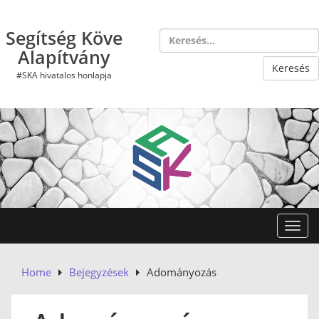
Skip
to
Segítség Köve
content
Alapítvány
#SKA hivatalos honlapja
Toggl
Home
Bejegyzések
Adományozás