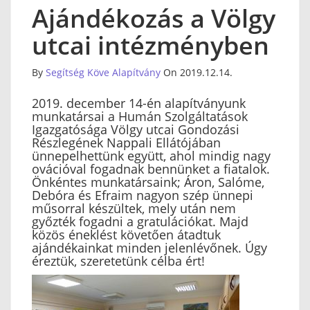
Ajándékozás a Völgy
utcai intézményben
By
Segítség Köve Alapítvány
On 2019.12.14.
2019. december 14-én alapítványunk
munkatársai a Humán Szolgáltatások
Igazgatósága Völgy utcai Gondozási
Részlegének Nappali Ellátójában
ünnepelhettünk együtt, ahol mindig nagy
ovációval fogadnak bennünket a fiatalok.
Önkéntes munkatársaink; Áron, Salóme,
Debóra és Efraim nagyon szép ünnepi
műsorral készültek, mely után nem
győzték fogadni a gratulációkat. Majd
közös éneklést követően átadtuk
ajándékainkat minden jelenlévőnek. Úgy
éreztük, szeretetünk célba ért!