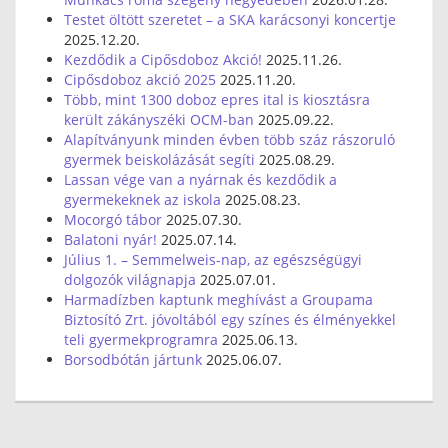
Testet öltött szeretet – a SKA karácsonyi koncertje
2025.12.20.
Kezdődik a Cipősdoboz Akció!
2025.11.26.
Cipősdoboz akció 2025
2025.11.20.
Több, mint 1300 doboz epres ital is kiosztásra
került zákányszéki OCM-ban
2025.09.22.
Alapítványunk minden évben több száz rászoruló
gyermek beiskolázását segíti
2025.08.29.
Lassan vége van a nyárnak és kezdődik a
gyermekeknek az iskola
2025.08.23.
Mocorgó tábor
2025.07.30.
Balatoni nyár!
2025.07.14.
Július 1. – Semmelweis-nap, az egészségügyi
dolgozók világnapja
2025.07.01.
Harmadízben kaptunk meghívást a Groupama
Biztosító Zrt. jóvoltából egy színes és élményekkel
teli gyermekprogramra
2025.06.13.
Borsodbótán jártunk
2025.06.07.