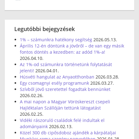
Legutóbbi bejegyzések
1% – számunkra hatékony segítség
2026.05.13.
Április 12-én döntünk a jövőről – de van egy másik
fontos döntés a kezedben: az adód 1%-a!
2026.04.10.
Az 1%-od számunkra történetünk folytatását
jelenti!
2026.04.01.
Húsvéti hangulat az Anyaotthonban
2026.03.28.
Egy csomagnyi esély programunk
2026.03.27.
Szívből jövő szeretettel fogadtak bennünket
2026.02.26.
A mai napon a Magyar Vöröskereszt csepeli
Hajléktalan Szállóján tettünk látogatást
2026.02.25.
Vidéki rászoruló családok felé indultak el
adományaink
2026.02.13.
Közel 300 db cipősdoboz ajándék a kárpátaljai
Munkács roma szegény negyedében
2026.01.28.