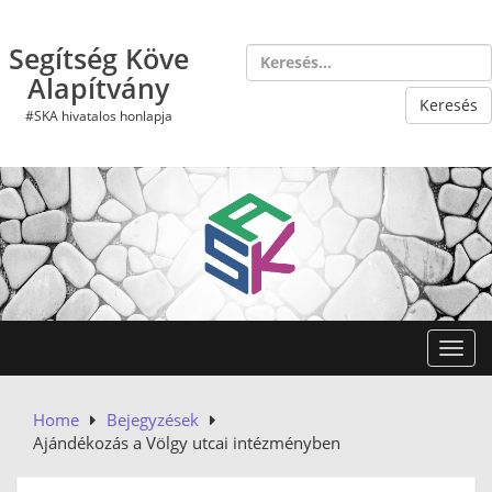
Skip
to
Segítség Köve
content
Alapítvány
#SKA hivatalos honlapja
Toggl
Home
Bejegyzések
Ajándékozás a Völgy utcai intézményben