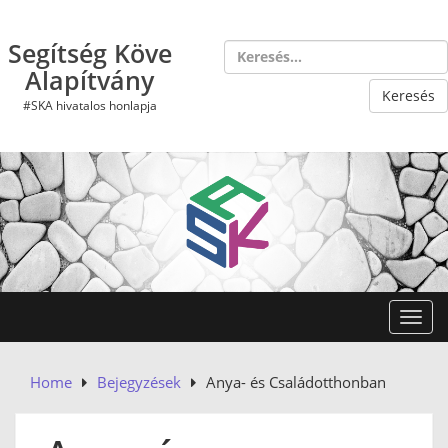
Skip
to
Segítség Köve
content
Alapítvány
#SKA hivatalos honlapja
Toggl
Home
Bejegyzések
Anya- és Családotthonban