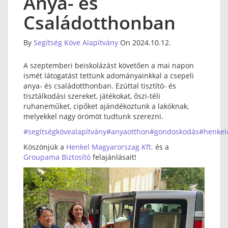
Anya- és
Családotthonban
By
Segítség Köve Alapítvány
On 2024.10.12.
A szeptemberi beiskolázást követően a mai napon
ismét látogatást tettünk adományainkkal a csepeli
anya- és családotthonban. Ezúttal tisztító- és
tisztálkodási szereket, játékokat, őszi-téli
ruhaneműket, cipőket ajándékoztunk a lakóknak,
melyekkel nagy örömöt tudtunk szerezni.
#segítségkövealapítvány
#anyaotthon
#gondoskodás
#henkel
Köszönjük a
Henkel Magyarorszag Kft.
és a
Groupama Biztosító
felajánlásait!