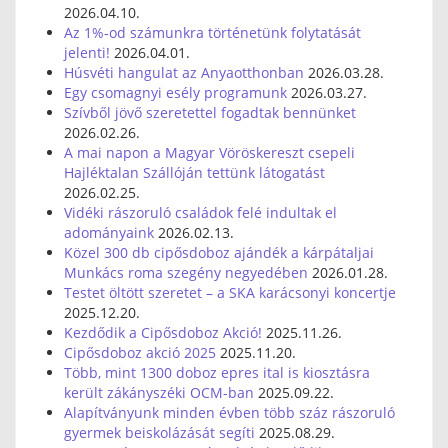
2026.04.10.
Az 1%-od számunkra történetünk folytatását
jelenti!
2026.04.01.
Húsvéti hangulat az Anyaotthonban
2026.03.28.
Egy csomagnyi esély programunk
2026.03.27.
Szívből jövő szeretettel fogadtak bennünket
2026.02.26.
A mai napon a Magyar Vöröskereszt csepeli
Hajléktalan Szállóján tettünk látogatást
2026.02.25.
Vidéki rászoruló családok felé indultak el
adományaink
2026.02.13.
Közel 300 db cipősdoboz ajándék a kárpátaljai
Munkács roma szegény negyedében
2026.01.28.
Testet öltött szeretet – a SKA karácsonyi koncertje
2025.12.20.
Kezdődik a Cipősdoboz Akció!
2025.11.26.
Cipősdoboz akció 2025
2025.11.20.
Több, mint 1300 doboz epres ital is kiosztásra
került zákányszéki OCM-ban
2025.09.22.
Alapítványunk minden évben több száz rászoruló
gyermek beiskolázását segíti
2025.08.29.