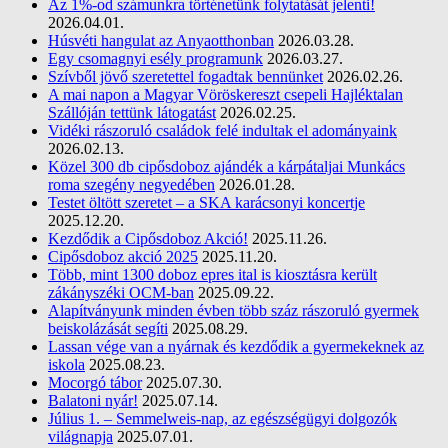
Az 1%-od számunkra történetünk folytatását jelenti!
2026.04.01.
Húsvéti hangulat az Anyaotthonban
2026.03.28.
Egy csomagnyi esély programunk
2026.03.27.
Szívből jövő szeretettel fogadtak bennünket
2026.02.26.
A mai napon a Magyar Vöröskereszt csepeli Hajléktalan
Szállóján tettünk látogatást
2026.02.25.
Vidéki rászoruló családok felé indultak el adományaink
2026.02.13.
Közel 300 db cipősdoboz ajándék a kárpátaljai Munkács
roma szegény negyedében
2026.01.28.
Testet öltött szeretet – a SKA karácsonyi koncertje
2025.12.20.
Kezdődik a Cipősdoboz Akció!
2025.11.26.
Cipősdoboz akció 2025
2025.11.20.
Több, mint 1300 doboz epres ital is kiosztásra került
zákányszéki OCM-ban
2025.09.22.
Alapítványunk minden évben több száz rászoruló gyermek
beiskolázását segíti
2025.08.29.
Lassan vége van a nyárnak és kezdődik a gyermekeknek az
iskola
2025.08.23.
Mocorgó tábor
2025.07.30.
Balatoni nyár!
2025.07.14.
Július 1. – Semmelweis-nap, az egészségügyi dolgozók
világnapja
2025.07.01.