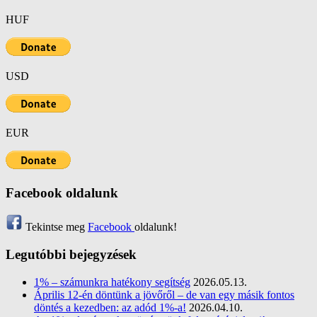
HUF
USD
EUR
Facebook oldalunk
Tekintse meg
Facebook
oldalunk!
Legutóbbi bejegyzések
1% – számunkra hatékony segítség
2026.05.13.
Április 12-én döntünk a jövőről – de van egy másik fontos
döntés a kezedben: az adód 1%-a!
2026.04.10.