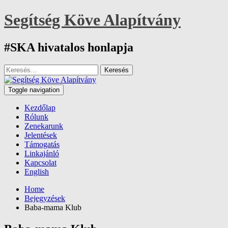
Skip
Segítség Köve Alapítvány
to
content
#SKA hivatalos honlapja
Keresés:
Toggle navigation
Kezdőlap
Rólunk
Zenekarunk
Jelentések
Támogatás
Linkajánló
Kapcsolat
English
Home
Bejegyzések
Baba-mama Klub