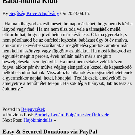
Baba-mama Klub
By
Segítség Köve Alapítvány
On 2023.04.15.
„Ha ma kihagyod az esti mesét, holnap már lehet, hogy nem is kéri a
lányod vagy fiad. Ha ma nem ülsz oda vele a társasjáték mellé,
előfordulhat, hogy a jövő héten már késő lesz. Ők ma gyerekek, s
nem pótolhatod be az önfeledt legózást, babázást úgy öt év múlva,
amikor már kevésbé szorítanak a megélhetési gondok, amikor már
nem kell új szőnyeg vagy függöny az ablakra. Ha most kihagyod az
együttlét meghitt perceit, évek múltán talán már a meghitt
beszélgetéseket sem igénylik. Ha most nem sétálsz velük kézen
fogva, akkor pár év múlva végleg elengedik a kezed, és kapaszkodó
nélkül elsodródhatnak. Visszahozhatatlanok és megismételhetetlenek
a gyermekkor napjai, hetei, hónapjai. Téglák ezek, amelyekből és
amelyekre a felnőtt élet felépül. Ha sok tégla hiányzik, labilis lesz az
építmény.”
Posted in
Bejegyzések
« Previous Post:
Borbély Lénárd Polgármester Úr levele
Next Post:
Hajókirándulás
»
Easy & Secured Donations via PayPal