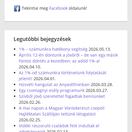
Tekintse meg
Facebook
oldalunk!
Legutóbbi bejegyzések
1% – számunkra hatékony segítség
2026.05.13.
Április 12-én döntünk a jövőről – de van egy másik
fontos döntés a kezedben: az adód 1%-a!
2026.04.10.
Az 1%-od számunkra történetünk folytatását
jelenti!
2026.04.01.
Húsvéti hangulat az Anyaotthonban
2026.03.28.
Egy csomagnyi esély programunk
2026.03.27.
Szívből jövő szeretettel fogadtak bennünket
2026.02.26.
A mai napon a Magyar Vöröskereszt csepeli
Hajléktalan Szállóján tettünk látogatást
2026.02.25.
Vidéki rászoruló családok felé indultak el
adományaink
2026.02.13.