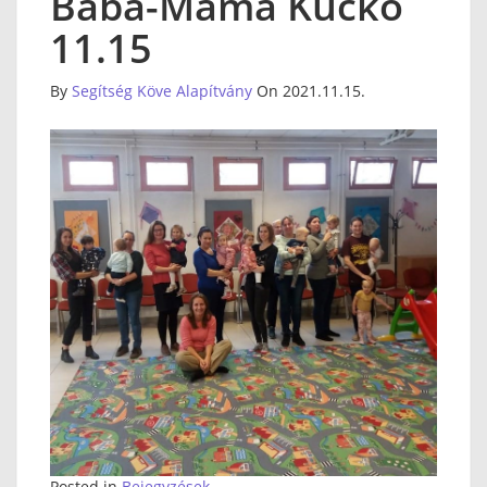
Baba-Mama Kuckó
11.15
By
Segítség Köve Alapítvány
On 2021.11.15.
Posted in
Bejegyzések