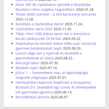
Közel 300 db cipősdoboz ajándék a kárpátaljai
Munkács roma szegény negyedében
2026.01.28.
Testet öltött szeretet – a SKA karácsonyi koncertje
2025.12.20.
Kezdődik a Cipősdoboz Akció!
2025.11.26.
Cipősdoboz akció 2025
2025.11.20.
Több, mint 1300 doboz epres ital is kiosztásra
került zákányszéki OCM-ban
2025.09.22.
Alapítványunk minden évben több száz rászoruló
gyermek beiskolázását segíti
2025.08.29.
Lassan vége van a nyárnak és kezdődik a
gyermekeknek az iskola
2025.08.23.
Mocorgó tábor
2025.07.30.
Balatoni nyár!
2025.07.14.
Július 1. – Semmelweis-nap, az egészségügyi
dolgozók világnapja
2025.07.01.
Harmadízben kaptunk meghívást a Groupama
Biztosító Zrt. jóvoltából egy színes és élményekkel
teli gyermekprogramra
2025.06.13.
Borsodbótán jártunk
2025.06.07.