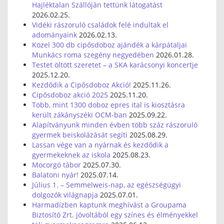
Hajléktalan Szállóján tettünk látogatást
2026.02.25.
Vidéki rászoruló családok felé indultak el
adományaink
2026.02.13.
Közel 300 db cipősdoboz ajándék a kárpátaljai
Munkács roma szegény negyedében
2026.01.28.
Testet öltött szeretet – a SKA karácsonyi koncertje
2025.12.20.
Kezdődik a Cipősdoboz Akció!
2025.11.26.
Cipősdoboz akció 2025
2025.11.20.
Több, mint 1300 doboz epres ital is kiosztásra
került zákányszéki OCM-ban
2025.09.22.
Alapítványunk minden évben több száz rászoruló
gyermek beiskolázását segíti
2025.08.29.
Lassan vége van a nyárnak és kezdődik a
gyermekeknek az iskola
2025.08.23.
Mocorgó tábor
2025.07.30.
Balatoni nyár!
2025.07.14.
Július 1. – Semmelweis-nap, az egészségügyi
dolgozók világnapja
2025.07.01.
Harmadízben kaptunk meghívást a Groupama
Biztosító Zrt. jóvoltából egy színes és élményekkel