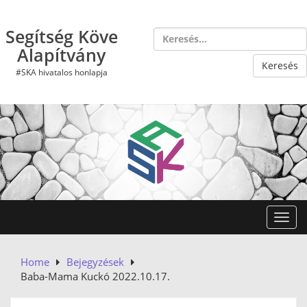
Skip
to
Segítség Köve
content
Alapítvány
#SKA hivatalos honlapja
Toggl
Home
Bejegyzések
Baba-Mama Kuckó 2022.10.17.