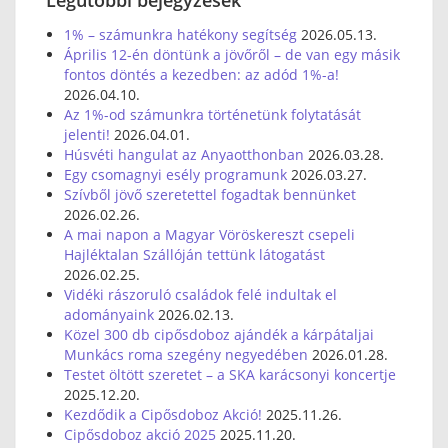
1% – számunkra hatékony segítség
2026.05.13.
Április 12-én döntünk a jövőről – de van egy másik
fontos döntés a kezedben: az adód 1%-a!
2026.04.10.
Az 1%-od számunkra történetünk folytatását
jelenti!
2026.04.01.
Húsvéti hangulat az Anyaotthonban
2026.03.28.
Egy csomagnyi esély programunk
2026.03.27.
Szívből jövő szeretettel fogadtak bennünket
2026.02.26.
A mai napon a Magyar Vöröskereszt csepeli
Hajléktalan Szállóján tettünk látogatást
2026.02.25.
Vidéki rászoruló családok felé indultak el
adományaink
2026.02.13.
Közel 300 db cipősdoboz ajándék a kárpátaljai
Munkács roma szegény negyedében
2026.01.28.
Testet öltött szeretet – a SKA karácsonyi koncertje
2025.12.20.
Kezdődik a Cipősdoboz Akció!
2025.11.26.
Cipősdoboz akció 2025
2025.11.20.