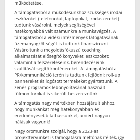
működtetése.
A támogatásból a működésünkhöz szükséges irodai
eszközöket (telefonokat, laptopokat, irodaszereket)
tudtunk vásárolni, melyek segítségével
hatékonyabbá vált számunkra a munkavégzés. A
támogatásból a vidéki intézmények látogatásának
üzemanyagköltségét is tudtunk finanszírozni.
Vásároltunk a megoldásfókuszú coaching
alkalmazását elősegítő könyveket, eszközöket;
valamint a felszereléseink, berendezéseink
szállítását segítő konténereket. A támogatásból a
PR/kommunikáció terén is tudtunk fejlődni: roll-up
bannereket és logózott termékeket gyártattunk. A
zenés programok lebonyolításánál használt
fülmonitorokat is sikerült beszereznünk.
A támogatás nagy mértékben hozzájárult ahhoz,
hogy munkánkat még hatékonyabban és
eredményesebb láthassunk el, amiért nagyon
hálásak vagyunk!
Nagy örömünkre szolgál, hogy a 2023-as
projekttervünket is támogatásra méltónak ítélték, így