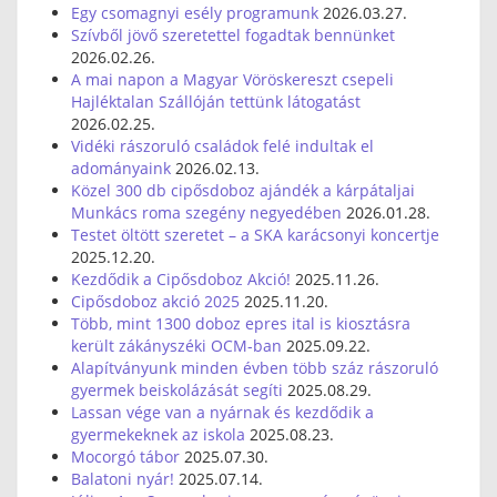
Egy csomagnyi esély programunk
2026.03.27.
Szívből jövő szeretettel fogadtak bennünket
2026.02.26.
A mai napon a Magyar Vöröskereszt csepeli
Hajléktalan Szállóján tettünk látogatást
2026.02.25.
Vidéki rászoruló családok felé indultak el
adományaink
2026.02.13.
Közel 300 db cipősdoboz ajándék a kárpátaljai
Munkács roma szegény negyedében
2026.01.28.
Testet öltött szeretet – a SKA karácsonyi koncertje
2025.12.20.
Kezdődik a Cipősdoboz Akció!
2025.11.26.
Cipősdoboz akció 2025
2025.11.20.
Több, mint 1300 doboz epres ital is kiosztásra
került zákányszéki OCM-ban
2025.09.22.
Alapítványunk minden évben több száz rászoruló
gyermek beiskolázását segíti
2025.08.29.
Lassan vége van a nyárnak és kezdődik a
gyermekeknek az iskola
2025.08.23.
Mocorgó tábor
2025.07.30.
Balatoni nyár!
2025.07.14.