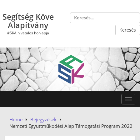
Skip
to
Segítség Köve
content
Alapítvány
#SKA hivatalos honlapja
Toggl
Home
Bejegyzések
Nemzeti Együttműködési Alap Támogatási Program 2022