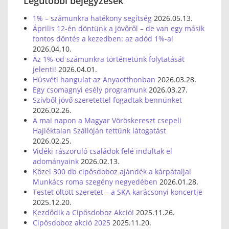
Legutóbbi bejegyzések
1% – számunkra hatékony segítség
2026.05.13.
Április 12-én döntünk a jövőről – de van egy másik
fontos döntés a kezedben: az adód 1%-a!
2026.04.10.
Az 1%-od számunkra történetünk folytatását
jelenti!
2026.04.01.
Húsvéti hangulat az Anyaotthonban
2026.03.28.
Egy csomagnyi esély programunk
2026.03.27.
Szívből jövő szeretettel fogadtak bennünket
2026.02.26.
A mai napon a Magyar Vöröskereszt csepeli
Hajléktalan Szállóján tettünk látogatást
2026.02.25.
Vidéki rászoruló családok felé indultak el
adományaink
2026.02.13.
Közel 300 db cipősdoboz ajándék a kárpátaljai
Munkács roma szegény negyedében
2026.01.28.
Testet öltött szeretet – a SKA karácsonyi koncertje
2025.12.20.
Kezdődik a Cipősdoboz Akció!
2025.11.26.
Cipősdoboz akció 2025
2025.11.20.