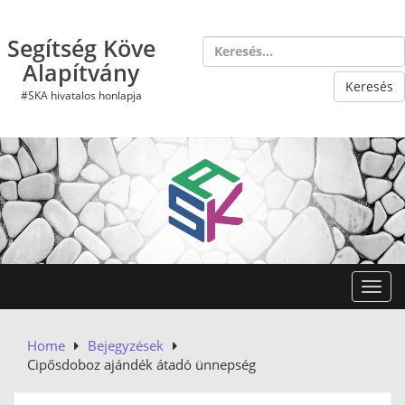
Skip
to
Segítség Köve
content
Alapítvány
#SKA hivatalos honlapja
Toggl
Home
Bejegyzések
Cipősdoboz ajándék átadó ünnepség