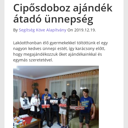
Cipősdoboz ajándék
átadó ünnepség
By
Segítség Köve Alapítvány
On 2019.12.19.
Lakóotthonban élő gyermekekkel töltöttünk el egy
nagyon kedves ünnepi estét, így karácsony előtt,
hogy megajándékozzuk őket ajándékainkkal és
egymás szeretetével.