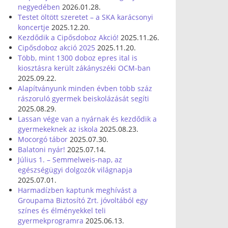
negyedében
2026.01.28.
Testet öltött szeretet – a SKA karácsonyi
koncertje
2025.12.20.
Kezdődik a Cipősdoboz Akció!
2025.11.26.
Cipősdoboz akció 2025
2025.11.20.
Több, mint 1300 doboz epres ital is
kiosztásra került zákányszéki OCM-ban
2025.09.22.
Alapítványunk minden évben több száz
rászoruló gyermek beiskolázását segíti
2025.08.29.
Lassan vége van a nyárnak és kezdődik a
gyermekeknek az iskola
2025.08.23.
Mocorgó tábor
2025.07.30.
Balatoni nyár!
2025.07.14.
Július 1. – Semmelweis-nap, az
egészségügyi dolgozók világnapja
2025.07.01.
Harmadízben kaptunk meghívást a
Groupama Biztosító Zrt. jóvoltából egy
színes és élményekkel teli
gyermekprogramra
2025.06.13.