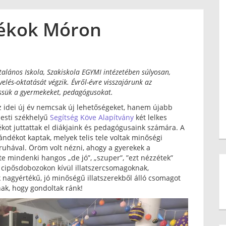
dékok Móron
talános Iskola, Szakiskola EGYMI intézetében súlyosan,
lés-oktatását végzik. Évről-évre visszajárunk az
ssük a gyermekeket, pedagógusokat.
z idei új év nemcsak új lehetőségeket, hanem újabb
pesti székhelyű
Segítség Köve Alapítvány
két lelkes
kot juttattak el diákjaink és pedagógusaink számára. A
ndékot kaptak, melyek telis tele voltak minőségi
ruhával. Öröm volt nézni, ahogy a gyerekek a
te mindenki hangos „de jó”, „szuper”, ”ezt nézzétek”
 A cipősdobozokon kívül illatszercsomagoknak,
 nagyértékű, jó minőségű illatszerekből álló csomagot
ak, hogy gondoltak ránk!