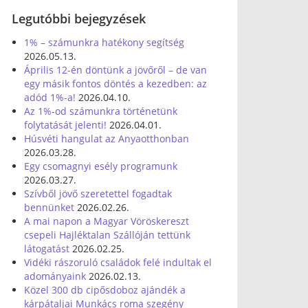
Legutóbbi bejegyzések
1% – számunkra hatékony segítség
2026.05.13.
Április 12-én döntünk a jövőről – de van
egy másik fontos döntés a kezedben: az
adód 1%-a!
2026.04.10.
Az 1%-od számunkra történetünk
folytatását jelenti!
2026.04.01.
Húsvéti hangulat az Anyaotthonban
2026.03.28.
Egy csomagnyi esély programunk
2026.03.27.
Szívből jövő szeretettel fogadtak
bennünket
2026.02.26.
A mai napon a Magyar Vöröskereszt
csepeli Hajléktalan Szállóján tettünk
látogatást
2026.02.25.
Vidéki rászoruló családok felé indultak el
adományaink
2026.02.13.
Közel 300 db cipősdoboz ajándék a
kárpátaljai Munkács roma szegény