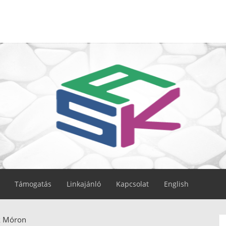
Támogatás
Linkajánló
Kapcsolat
English
k Móron