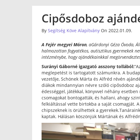
Cipősdoboz aján
By
Segítség Köve Alapítvány
On 2022.01.09.
A Fejér megyei Móron
, aGárdonyi Géza Óvoda, Ál
halmozottan fogyatékos, autisztikus gyermekek neve
intézménybe, hogy ajándékainkkal megörvendezte
Surányi Gáborné igazgató asszony tollából:
“A
meglepetést is tartogatott számunkra. A buda
vezetője, Schönek Márta és Alfréd révén ajándé
diákok mindannyian névre szóló cipősdoboz ajá
édességgel, játékkal, könyvvel néhány esetben 
csomagokat bontogatták, és hallani, ahogy szin
felkiáltással vette birtokba a saját csomagját.
chipszeknek is örülhettek a gyerekek.Tanáraink
kaptak. Hálásan köszönjük Mártának és Alfrédn