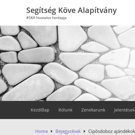
Skip
Segítség Köve Alapítvány
to
content
#SKA hivatalos honlapja
Kezdőlap
Rólunk
Zenekarunk
Jelentések
Home
Bejegyzések
Cipősdoboz ajándéko