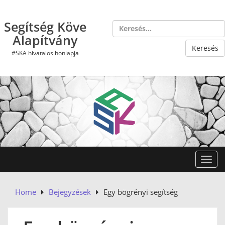
Skip
to
Segítség Köve
content
Alapítvány
#SKA hivatalos honlapja
Toggl
Home
Bejegyzések
Egy bögrényi segítség