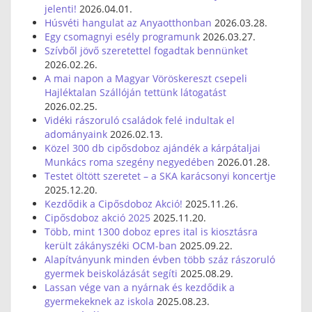
jelenti!
2026.04.01.
Húsvéti hangulat az Anyaotthonban
2026.03.28.
Egy csomagnyi esély programunk
2026.03.27.
Szívből jövő szeretettel fogadtak bennünket
2026.02.26.
A mai napon a Magyar Vöröskereszt csepeli
Hajléktalan Szállóján tettünk látogatást
2026.02.25.
Vidéki rászoruló családok felé indultak el
adományaink
2026.02.13.
Közel 300 db cipősdoboz ajándék a kárpátaljai
Munkács roma szegény negyedében
2026.01.28.
Testet öltött szeretet – a SKA karácsonyi koncertje
2025.12.20.
Kezdődik a Cipősdoboz Akció!
2025.11.26.
Cipősdoboz akció 2025
2025.11.20.
Több, mint 1300 doboz epres ital is kiosztásra
került zákányszéki OCM-ban
2025.09.22.
Alapítványunk minden évben több száz rászoruló
gyermek beiskolázását segíti
2025.08.29.
Lassan vége van a nyárnak és kezdődik a
gyermekeknek az iskola
2025.08.23.