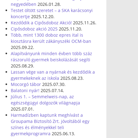
negyedében
2026.01.28.
Testet öltött szeretet – a SKA karácsonyi
koncertje
2025.12.20.
Kezdődik a Cipősdoboz Akció!
2025.11.26.
Cipősdoboz akció 2025
2025.11.20.
Több, mint 1300 doboz epres ital is
kiosztásra került zákányszéki OCM-ban
2025.09.22.
Alapítványunk minden évben több száz
rászoruló gyermek beiskolázását segíti
2025.08.29.
Lassan vége van a nyárnak és kezdődik a
gyermekeknek az iskola
2025.08.23.
Mocorgó tábor
2025.07.30.
Balatoni nyár!
2025.07.14.
Július 1. – Semmelweis-nap, az
egészségügyi dolgozók világnapja
2025.07.01.
Harmadízben kaptunk meghívást a
Groupama Biztosító Zrt. jóvoltából egy
színes és élményekkel teli
gyermekprogramra
2025.06.13.