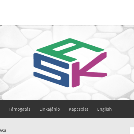
Támogatás
Linkajánló
Kapcsolat
English
ása