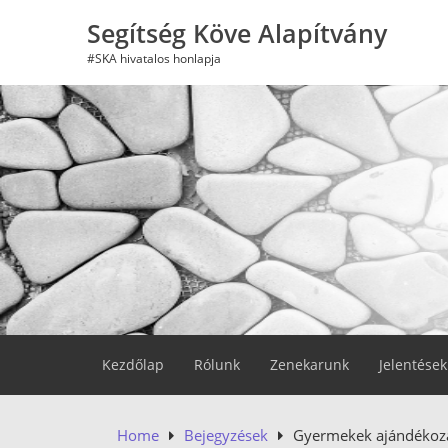
Skip
Segítség Köve Alapítvány
to
content
#SKA hivatalos honlapja
Kezdőlap
Rólunk
Zenekarunk
Jelentések
Home
Bejegyzések
Gyermekek ajándékoz