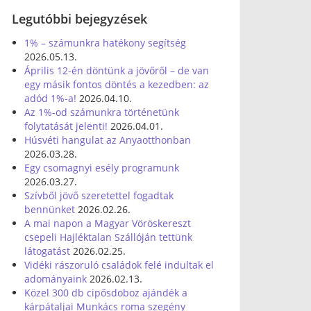
Legutóbbi bejegyzések
1% – számunkra hatékony segítség
2026.05.13.
Április 12-én döntünk a jövőről – de van
egy másik fontos döntés a kezedben: az
adód 1%-a!
2026.04.10.
Az 1%-od számunkra történetünk
folytatását jelenti!
2026.04.01.
Húsvéti hangulat az Anyaotthonban
2026.03.28.
Egy csomagnyi esély programunk
2026.03.27.
Szívből jövő szeretettel fogadtak
bennünket
2026.02.26.
A mai napon a Magyar Vöröskereszt
csepeli Hajléktalan Szállóján tettünk
látogatást
2026.02.25.
Vidéki rászoruló családok felé indultak el
adományaink
2026.02.13.
Közel 300 db cipősdoboz ajándék a
kárpátaljai Munkács roma szegény