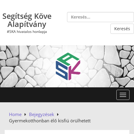
Skip
to
Segítség Köve
content
Alapítvány
#SKA hivatalos honlapja
Toggl
Home
Bejegyzések
Gyermekotthonban élő kisfiú örülhetett