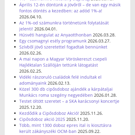
Április 12-én döntünk a jövőről – de van egy másik
fontos döntés a kezedben: az adód 1%-a!
2026.04.10.
Az 1%-od számunkra történetünk folytatását
jelenti!
2026.04.01.
Húsvéti hangulat az Anyaotthonban
2026.03.28.
Egy csomagnyi esély programunk
2026.03.27.
Szívből jövő szeretettel fogadtak bennünket
2026.02.26.
A mai napon a Magyar Vöröskereszt csepeli
Hajléktalan Szállóján tettünk látogatást
2026.02.25.
Vidéki rászoruló családok felé indultak el
adományaink
2026.02.13.
Közel 300 db cipősdoboz ajándék a kárpátaljai
Munkács roma szegény negyedében
2026.01.28.
Testet öltött szeretet – a SKA karácsonyi koncertje
2025.12.20.
Kezdődik a Cipősdoboz Akció!
2025.11.26.
Cipősdoboz akció 2025
2025.11.20.
Több, mint 1300 doboz epres ital is kiosztásra
került zákányszéki OCM-ban
2025.09.22.