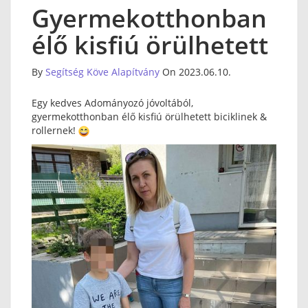
Gyermekotthonban
élő kisfiú örülhetett
By
Segítség Köve Alapítvány
On 2023.06.10.
Egy kedves Adományozó jóvoltából,
gyermekotthonban élő kisfiú örülhetett biciklinek &
rollernek!