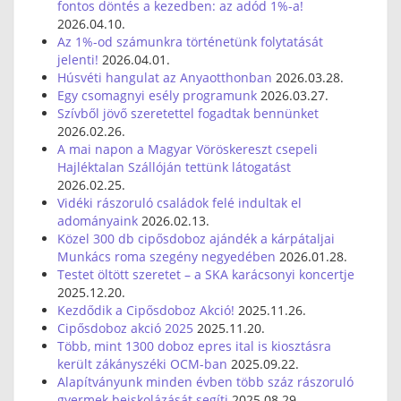
fontos döntés a kezedben: az adód 1%-a!
2026.04.10.
Az 1%-od számunkra történetünk folytatását
jelenti!
2026.04.01.
Húsvéti hangulat az Anyaotthonban
2026.03.28.
Egy csomagnyi esély programunk
2026.03.27.
Szívből jövő szeretettel fogadtak bennünket
2026.02.26.
A mai napon a Magyar Vöröskereszt csepeli
Hajléktalan Szállóján tettünk látogatást
2026.02.25.
Vidéki rászoruló családok felé indultak el
adományaink
2026.02.13.
Közel 300 db cipősdoboz ajándék a kárpátaljai
Munkács roma szegény negyedében
2026.01.28.
Testet öltött szeretet – a SKA karácsonyi koncertje
2025.12.20.
Kezdődik a Cipősdoboz Akció!
2025.11.26.
Cipősdoboz akció 2025
2025.11.20.
Több, mint 1300 doboz epres ital is kiosztásra
került zákányszéki OCM-ban
2025.09.22.
Alapítványunk minden évben több száz rászoruló
gyermek beiskolázását segíti
2025.08.29.