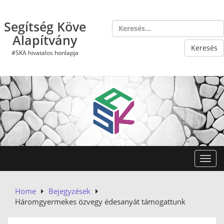
Skip
to
Segítség Köve
content
Alapítvány
#SKA hivatalos honlapja
Toggl
Home
Bejegyzések
Háromgyermekes özvegy édesanyát támogattunk