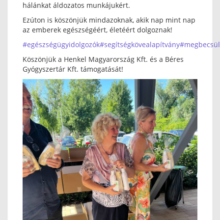
hálánkat áldozatos munkájukért.
Ezúton is köszönjük mindazoknak, akik nap mint nap
az emberek egészségéért, életéért dolgoznak!
#egészségügyidolgozók
#segítségkövealapítvány
#megbecsül
Köszönjük a Henkel Magyarország Kft. és a Béres
Gyógyszertár Kft. támogatását!