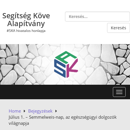
Skip
to
Segítség Köve
content
Alapítvány
#SKA hivatalos honlapja
Toggl
Home
Bejegyzések
Július 1. – Semmelweis-nap, az egészségügyi dolgozók
világnapja