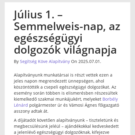
Július 1. –
Semmelweis-nap, az
egészségügyi
dolgozók világnapja
By
Segítség Köve Alapítvány
On 2025.07.01.
Alapítványunk munkatársai is részt vettek ezen a
jeles napon megrendezett ünnepségen, ahol
köszöntötték a csepeli egészségügyi dolgozókat. Az
esemény során többen is elismerésben részesültek
kiemelkedő szakmai munkájukért, melyeket
Borbély
Lénárd
polgármester úr és Vámosi Ágnes főigazgató
asszony adtak át.
A díjátadót követően alapítványunk – tiszteletünk és
megbecsülésünk jeléül – ajándékokkal kedveskedett
a jelenlévő egészségügyi dolgozóknak, kifejezve