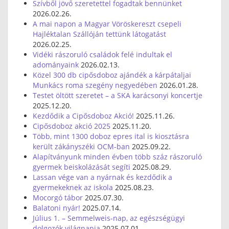
Szívből jövő szeretettel fogadtak bennünket
2026.02.26.
A mai napon a Magyar Vöröskereszt csepeli
Hajléktalan Szállóján tettünk látogatást
2026.02.25.
Vidéki rászoruló családok felé indultak el
adományaink
2026.02.13.
Közel 300 db cipősdoboz ajándék a kárpátaljai
Munkács roma szegény negyedében
2026.01.28.
Testet öltött szeretet – a SKA karácsonyi koncertje
2025.12.20.
Kezdődik a Cipősdoboz Akció!
2025.11.26.
Cipősdoboz akció 2025
2025.11.20.
Több, mint 1300 doboz epres ital is kiosztásra
került zákányszéki OCM-ban
2025.09.22.
Alapítványunk minden évben több száz rászoruló
gyermek beiskolázását segíti
2025.08.29.
Lassan vége van a nyárnak és kezdődik a
gyermekeknek az iskola
2025.08.23.
Mocorgó tábor
2025.07.30.
Balatoni nyár!
2025.07.14.
Július 1. – Semmelweis-nap, az egészségügyi
dolgozók világnapja
2025.07.01.