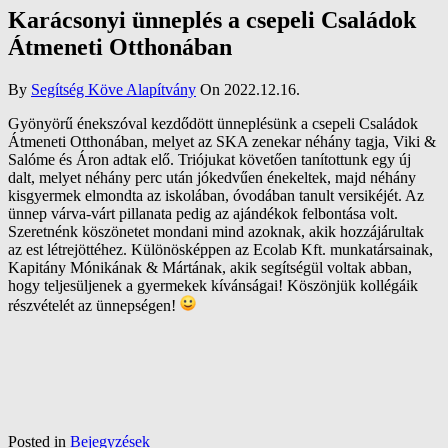
Karácsonyi ünneplés a csepeli Családok
Átmeneti Otthonában
By
Segítség Köve Alapítvány
On 2022.12.16.
Gyönyörű énekszóval kezdődött ünneplésünk a csepeli Családok
Átmeneti Otthonában, melyet az SKA zenekar néhány tagja, Viki &
Salóme és Áron adtak elő. Triójukat követően tanítottunk egy új
dalt, melyet néhány perc után jókedvűen énekeltek, majd néhány
kisgyermek elmondta az iskolában, óvodában tanult versikéjét. Az
ünnep várva-várt pillanata pedig az ajándékok felbontása volt.
Szeretnénk köszönetet mondani mind azoknak, akik hozzájárultak
az est létrejöttéhez. Különösképpen az Ecolab Kft. munkatársainak,
Kapitány Mónikának & Mártának, akik segítségül voltak abban,
hogy teljesüljenek a gyermekek kívánságai! Köszönjük kollégáik
részvételét az ünnepségen!
Posted in
Bejegyzések