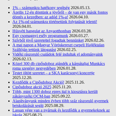
1% – számunkra hatékony segítség
2026.05.13.
Április 12-én döntünk a jövőről – de van egy másik fontos
döntés a kezedben: az adód 1%-a!
2026.04.10.
Az 1%-od számunkra történetünk folytatását jelenti!
2026.04.01.
Húsvéti hangulat az Anyaotthonban
2026.03.28.
Egy csomagnyi esély programunk
2026.03.27.
Szívből jövő szeretettel fogadtak bennünket
2026.02.26.
A mai napon a Magyar Vöröskereszt csepeli Hajléktalan
Szállóján tettünk látogatást
2026.02.25.
Vidéki rászoruló családok felé indultak el adományaink
2026.02.13.
Közel 300 db cipősdoboz ajándék a kárpátaljai Munkács
roma szegény negyedében
2026.01.28.
Testet öltött szeretet – a SKA karácsonyi koncertje
2025.12.20.
Kezdődik a Cipősdoboz Akció!
2025.11.26.
Cipősdoboz akció 2025
2025.11.20.
Több, mint 1300 doboz epres ital is kiosztásra került
zákányszéki OCM-ban
2025.09.22.
Alapítványunk minden évben több száz rászoruló gyermek
beiskolázását segíti
2025.08.29.
Lassan vége van a nyárnak és kezdődik a gyermekeknek az
iskola
2025.08.23.