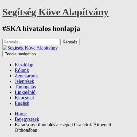
Skip
Segítség Köve Alapítvány
to
content
#SKA hivatalos honlapja
Keresés:
Toggle navigation
Kezdőlap
Rólunk
Zenekarunk
Jelentések
Támogatás
Linkajánló
Kapcsolat
English
Home
Bejegyzések
Karácsonyi ünneplés a csepeli Családok Átmeneti
Otthonában