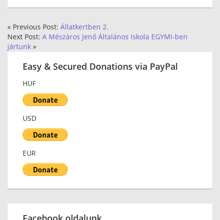
« Previous Post:
Állatkertben 2.
Next Post:
A Mészáros Jenő Általános Iskola EGYMI-ben
jártunk
»
Easy & Secured Donations via PayPal
HUF
USD
EUR
Facebook oldalunk