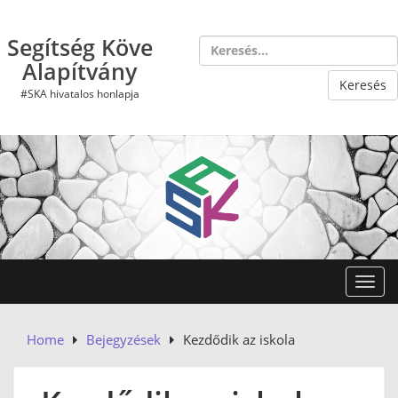
Skip
to
Segítség Köve
content
Alapítvány
#SKA hivatalos honlapja
Toggl
Home
Bejegyzések
Kezdődik az iskola