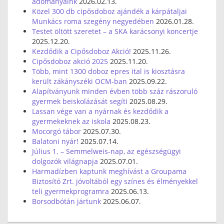
adományaink
2026.02.13.
Közel 300 db cipősdoboz ajándék a kárpátaljai
Munkács roma szegény negyedében
2026.01.28.
Testet öltött szeretet – a SKA karácsonyi koncertje
2025.12.20.
Kezdődik a Cipősdoboz Akció!
2025.11.26.
Cipősdoboz akció 2025
2025.11.20.
Több, mint 1300 doboz epres ital is kiosztásra
került zákányszéki OCM-ban
2025.09.22.
Alapítványunk minden évben több száz rászoruló
gyermek beiskolázását segíti
2025.08.29.
Lassan vége van a nyárnak és kezdődik a
gyermekeknek az iskola
2025.08.23.
Mocorgó tábor
2025.07.30.
Balatoni nyár!
2025.07.14.
Július 1. – Semmelweis-nap, az egészségügyi
dolgozók világnapja
2025.07.01.
Harmadízben kaptunk meghívást a Groupama
Biztosító Zrt. jóvoltából egy színes és élményekkel
teli gyermekprogramra
2025.06.13.
Borsodbótán jártunk
2025.06.07.