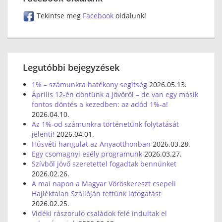
Tekintse meg
Facebook
oldalunk!
Legutóbbi bejegyzések
1% – számunkra hatékony segítség
2026.05.13.
Április 12-én döntünk a jövőről – de van egy másik
fontos döntés a kezedben: az adód 1%-a!
2026.04.10.
Az 1%-od számunkra történetünk folytatását
jelenti!
2026.04.01.
Húsvéti hangulat az Anyaotthonban
2026.03.28.
Egy csomagnyi esély programunk
2026.03.27.
Szívből jövő szeretettel fogadtak bennünket
2026.02.26.
A mai napon a Magyar Vöröskereszt csepeli
Hajléktalan Szállóján tettünk látogatást
2026.02.25.
Vidéki rászoruló családok felé indultak el