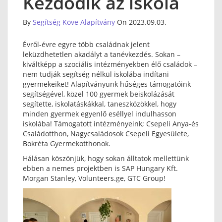
Kezdődik az iskola
By
Segítség Köve Alapítvány
On 2023.09.03.
Évről-évre egyre több családnak jelent
leküzdhetetlen akadályt a tanévkezdés. Sokan –
kiváltképp a szociális intézményekben élő családok –
nem tudják segítség nélkül iskolába indítani
gyermekeiket! Alapítványunk hűséges támogatóink
segítségével, közel 100 gyermek beiskolázását
segítette, iskolatáskákkal, taneszközökkel, hogy
minden gyermek egyenlő eséllyel indulhasson
iskolába! Támogatott intézményeink; Csepeli Anya-és
Családotthon, Nagycsaládosok Csepeli Egyesülete,
Bokréta Gyermekotthonok.
Hálásan köszönjük, hogy sokan álltatok mellettünk
ebben a nemes projektben is SAP Hungary Kft.
Morgan Stanley, Volunteers.ge, GTC Group!