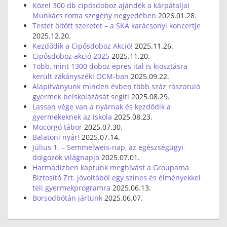
Közel 300 db cipősdoboz ajándék a kárpátaljai
Munkács roma szegény negyedében
2026.01.28.
Testet öltött szeretet – a SKA karácsonyi koncertje
2025.12.20.
Kezdődik a Cipősdoboz Akció!
2025.11.26.
Cipősdoboz akció 2025
2025.11.20.
Több, mint 1300 doboz epres ital is kiosztásra
került zákányszéki OCM-ban
2025.09.22.
Alapítványunk minden évben több száz rászoruló
gyermek beiskolázását segíti
2025.08.29.
Lassan vége van a nyárnak és kezdődik a
gyermekeknek az iskola
2025.08.23.
Mocorgó tábor
2025.07.30.
Balatoni nyár!
2025.07.14.
Július 1. – Semmelweis-nap, az egészségügyi
dolgozók világnapja
2025.07.01.
Harmadízben kaptunk meghívást a Groupama
Biztosító Zrt. jóvoltából egy színes és élményekkel
teli gyermekprogramra
2025.06.13.
Borsodbótán jártunk
2025.06.07.