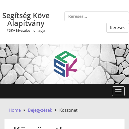
Skip
to
Segítség Köve
content
Alapítvány
#SKA hivatalos honlapja
Toggl
Home
Bejegyzések
Köszönet!