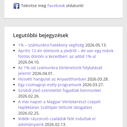
Tekintse meg
Facebook
oldalunk!
Legutóbbi bejegyzések
1% – számunkra hatékony segítség
2026.05.13.
Április 12-én döntünk a jövőről – de van egy másik
fontos döntés a kezedben: az adód 1%-a!
2026.04.10.
Az 1%-od számunkra történetünk folytatását
jelenti!
2026.04.01.
Húsvéti hangulat az Anyaotthonban
2026.03.28.
Egy csomagnyi esély programunk
2026.03.27.
Szívből jövő szeretettel fogadtak bennünket
2026.02.26.
A mai napon a Magyar Vöröskereszt csepeli
Hajléktalan Szállóján tettünk látogatást
2026.02.25.
Vidéki rászoruló családok felé indultak el
adományaink
2026.02.13.