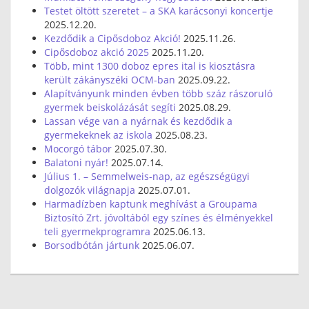
Testet öltött szeretet – a SKA karácsonyi koncertje
2025.12.20.
Kezdődik a Cipősdoboz Akció!
2025.11.26.
Cipősdoboz akció 2025
2025.11.20.
Több, mint 1300 doboz epres ital is kiosztásra
került zákányszéki OCM-ban
2025.09.22.
Alapítványunk minden évben több száz rászoruló
gyermek beiskolázását segíti
2025.08.29.
Lassan vége van a nyárnak és kezdődik a
gyermekeknek az iskola
2025.08.23.
Mocorgó tábor
2025.07.30.
Balatoni nyár!
2025.07.14.
Július 1. – Semmelweis-nap, az egészségügyi
dolgozók világnapja
2025.07.01.
Harmadízben kaptunk meghívást a Groupama
Biztosító Zrt. jóvoltából egy színes és élményekkel
teli gyermekprogramra
2025.06.13.
Borsodbótán jártunk
2025.06.07.