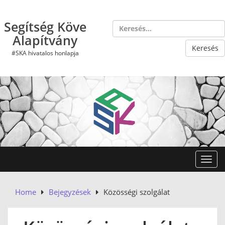
Skip
to
Segítség Köve
content
Alapítvány
#SKA hivatalos honlapja
Toggl
Home
Bejegyzések
Közösségi szolgálat