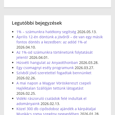
Legutóbbi bejegyzések
1% – számunkra hatékony segítség
2026.05.13.
Április 12-én döntünk a jövőről – de van egy másik
fontos döntés a kezedben: az adód 1%-a!
2026.04.10.
Az 1%-od számunkra történetünk folytatását
jelenti!
2026.04.01.
Húsvéti hangulat az Anyaotthonban
2026.03.28.
Egy csomagnyi esély programunk
2026.03.27.
Szívből jövő szeretettel fogadtak bennünket
2026.02.26.
A mai napon a Magyar Vöröskereszt csepeli
Hajléktalan Szállóján tettünk látogatást
2026.02.25.
Vidéki rászoruló családok felé indultak el
adományaink
2026.02.13.
Közel 300 db cipősdoboz ajándék a kárpátaljai
Munkács roma szegény negyedében
2026.01.28.