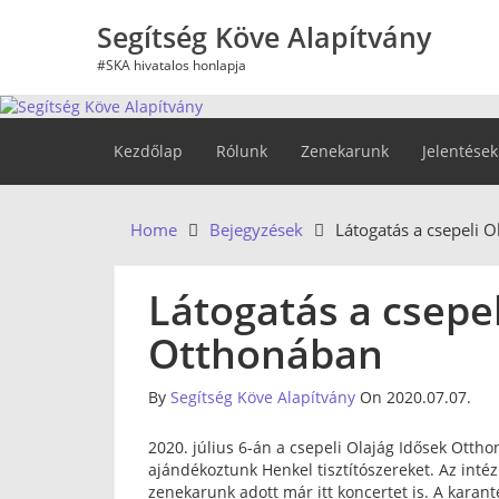
Skip
Segítség Köve Alapítvány
to
content
#SKA hivatalos honlapja
Kezdőlap
Rólunk
Zenekarunk
Jelentések
Home
Bejegyzések
Látogatás a csepeli 
Látogatás a csepel
Otthonában
By
Segítség Köve Alapítvány
On 2020.07.07.
2020. július 6-án a csepeli Olajág Idősek Ottho
ajándékoztunk Henkel tisztítószereket. Az intéz
zenekarunk adott már itt koncertet is. A karant