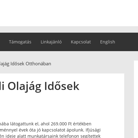
Támogatás
Linkajánló
Kapcsolat
English
Olajág Idősek Otthonában
i Olajág Idősek
nába látogattunk el, ahol 269.000 Ft értékben
ménnyel évek óta jó kapcsolatot ápolunk. Ifjúsági
én ideje alatt munkatársaink telefonon segítettek