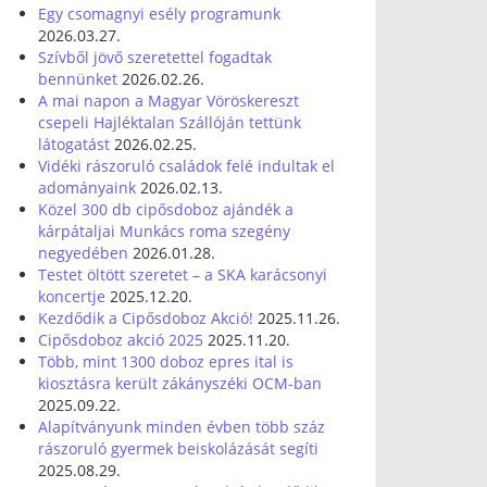
Egy csomagnyi esély programunk
2026.03.27.
Szívből jövő szeretettel fogadtak
bennünket
2026.02.26.
A mai napon a Magyar Vöröskereszt
csepeli Hajléktalan Szállóján tettünk
látogatást
2026.02.25.
Vidéki rászoruló családok felé indultak el
adományaink
2026.02.13.
Közel 300 db cipősdoboz ajándék a
kárpátaljai Munkács roma szegény
negyedében
2026.01.28.
Testet öltött szeretet – a SKA karácsonyi
koncertje
2025.12.20.
Kezdődik a Cipősdoboz Akció!
2025.11.26.
Cipősdoboz akció 2025
2025.11.20.
Több, mint 1300 doboz epres ital is
kiosztásra került zákányszéki OCM-ban
2025.09.22.
Alapítványunk minden évben több száz
rászoruló gyermek beiskolázását segíti
2025.08.29.