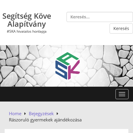
Skip
to
Segítség Köve
content
Alapítvány
#SKA hivatalos honlapja
Toggl
Home
Bejegyzések
Rászoruló gyermekek ajándékozása