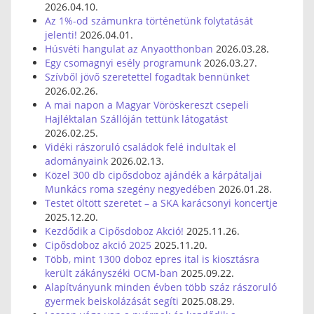
2026.04.10.
Az 1%-od számunkra történetünk folytatását
jelenti!
2026.04.01.
Húsvéti hangulat az Anyaotthonban
2026.03.28.
Egy csomagnyi esély programunk
2026.03.27.
Szívből jövő szeretettel fogadtak bennünket
2026.02.26.
A mai napon a Magyar Vöröskereszt csepeli
Hajléktalan Szállóján tettünk látogatást
2026.02.25.
Vidéki rászoruló családok felé indultak el
adományaink
2026.02.13.
Közel 300 db cipősdoboz ajándék a kárpátaljai
Munkács roma szegény negyedében
2026.01.28.
Testet öltött szeretet – a SKA karácsonyi koncertje
2025.12.20.
Kezdődik a Cipősdoboz Akció!
2025.11.26.
Cipősdoboz akció 2025
2025.11.20.
Több, mint 1300 doboz epres ital is kiosztásra
került zákányszéki OCM-ban
2025.09.22.
Alapítványunk minden évben több száz rászoruló
gyermek beiskolázását segíti
2025.08.29.