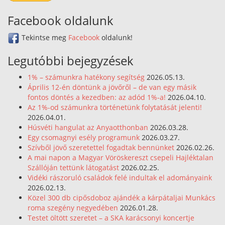
Facebook oldalunk
Tekintse meg
Facebook
oldalunk!
Legutóbbi bejegyzések
1% – számunkra hatékony segítség
2026.05.13.
Április 12-én döntünk a jövőről – de van egy másik
fontos döntés a kezedben: az adód 1%-a!
2026.04.10.
Az 1%-od számunkra történetünk folytatását jelenti!
2026.04.01.
Húsvéti hangulat az Anyaotthonban
2026.03.28.
Egy csomagnyi esély programunk
2026.03.27.
Szívből jövő szeretettel fogadtak bennünket
2026.02.26.
A mai napon a Magyar Vöröskereszt csepeli Hajléktalan
Szállóján tettünk látogatást
2026.02.25.
Vidéki rászoruló családok felé indultak el adományaink
2026.02.13.
Közel 300 db cipősdoboz ajándék a kárpátaljai Munkács
roma szegény negyedében
2026.01.28.
Testet öltött szeretet – a SKA karácsonyi koncertje