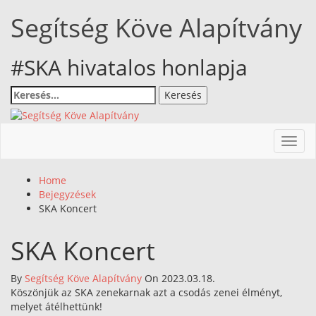
Skip
Segítség Köve Alapítvány
to
content
#SKA hivatalos honlapja
Keresés:
Toggl
navig
Home
Bejegyzések
SKA Koncert
SKA Koncert
By
Segítség Köve Alapítvány
On 2023.03.18.
Köszönjük az SKA zenekarnak azt a csodás zenei élményt,
melyet átélhettünk!