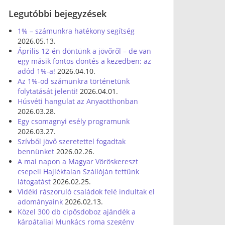
Legutóbbi bejegyzések
1% – számunkra hatékony segítség
2026.05.13.
Április 12-én döntünk a jövőről – de van
egy másik fontos döntés a kezedben: az
adód 1%-a!
2026.04.10.
Az 1%-od számunkra történetünk
folytatását jelenti!
2026.04.01.
Húsvéti hangulat az Anyaotthonban
2026.03.28.
Egy csomagnyi esély programunk
2026.03.27.
Szívből jövő szeretettel fogadtak
bennünket
2026.02.26.
A mai napon a Magyar Vöröskereszt
csepeli Hajléktalan Szállóján tettünk
látogatást
2026.02.25.
Vidéki rászoruló családok felé indultak el
adományaink
2026.02.13.
Közel 300 db cipősdoboz ajándék a
kárpátaljai Munkács roma szegény