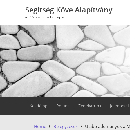
Skip
Segítség Köve Alapítvány
to
content
#SKA hivatalos honlapja
Kezdőlap
Rólunk
Zenekarunk
Jelentések
Home
Bejegyzések
Újabb adományok a Mé