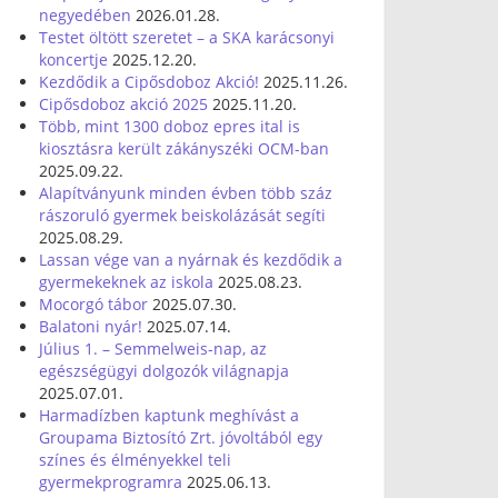
negyedében
2026.01.28.
Testet öltött szeretet – a SKA karácsonyi
koncertje
2025.12.20.
Kezdődik a Cipősdoboz Akció!
2025.11.26.
Cipősdoboz akció 2025
2025.11.20.
Több, mint 1300 doboz epres ital is
kiosztásra került zákányszéki OCM-ban
2025.09.22.
Alapítványunk minden évben több száz
rászoruló gyermek beiskolázását segíti
2025.08.29.
Lassan vége van a nyárnak és kezdődik a
gyermekeknek az iskola
2025.08.23.
Mocorgó tábor
2025.07.30.
Balatoni nyár!
2025.07.14.
Július 1. – Semmelweis-nap, az
egészségügyi dolgozók világnapja
2025.07.01.
Harmadízben kaptunk meghívást a
Groupama Biztosító Zrt. jóvoltából egy
színes és élményekkel teli
gyermekprogramra
2025.06.13.