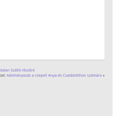
ktalan Szálló részére
ost:
Adományozás a csepeli Anya-és Családotthon számára
»