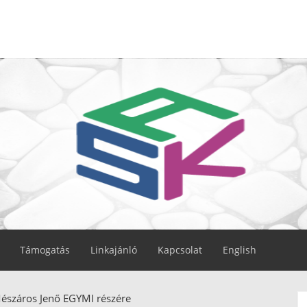
Támogatás
Linkajánló
Kapcsolat
English
száros Jenő EGYMI részére